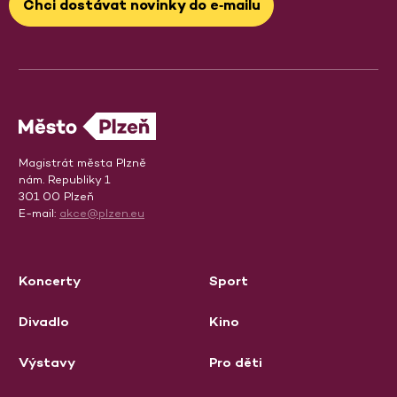
Chci dostávat novinky do e‑mailu
Magistrát města Plzně
nám. Republiky 1
301 00 Plzeň
E-mail:
akce@plzen.eu
Koncerty
Sport
Divadlo
Kino
Výstavy
Pro děti