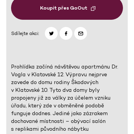
Koupit přes GoOut
Sdílejte akci:
Prohlídka začíná návštěvou apartmánu Dr.
Vogla v Klatovské 12. Výpravu nejprve
zavede do domu rodiny Škodových
v Klatovské 10. Tyto dva domy byly
propojeny již za války za účelem vzniku
úřadu, který zde v obměněné podobě
funguje dodnes. Jediné jako zázrakem
dochované místnosti – obývací salón
s replikami původního nábytku