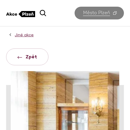
Město Plzeň
Jiné akce
Zpět