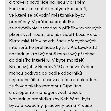
a travertinová jídelna, jsou v drsném
kontrastu se spletí malých kanceláří,
ve které se původní měšťanské byty
přeměnily. V průběhu prohlídky
se návštěvníci seznámí s příběhy vybraných
plzeňských rodin, pro něž Adolf Loos v okolí
Klatovské třídy navrhl řadu přepychových
interiérů. Po prohlídce bytu v Klatovské 12
následuje krátký asi 8 minutový přechod
do dalšího interiéru. V bytě manželů
Krausových v Bendově 10 se návštěvníci
mohou podívat do podle odborníků
nejkrásnějšího Loosova salónu s obkladem
ze švýcarského mramoru Cipollino
a stropem z mahagonových desek.
Následuje prohlídka zbylých částí bytu –
bývalé koupelny, pracovny pana Krause