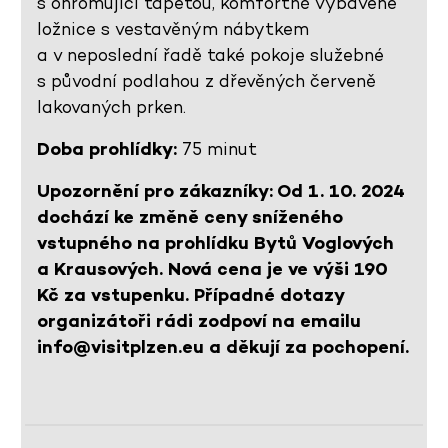
s ohromující tapetou, komfortně vybavené
ložnice s vestavěným nábytkem
a v neposlední řadě také pokoje služebné
s původní podlahou z dřevěných červeně
lakovaných prken.
Doba prohlídky:
75 minut
Upozornění pro zákazníky: Od 1. 10. 2024
dochází ke změně ceny sníženého
vstupného na prohlídku Bytů Voglových
a Krausových. Nová cena je ve výši 190
Kč za vstupenku. Případné dotazy
organizátoři rádi zodpoví na emailu
info@visitplzen.eu a děkují za pochopení.