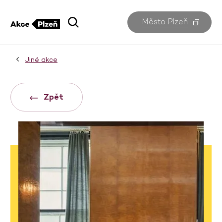
Město Plzeň
Jiné akce
Zpět