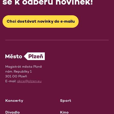
se k odběru novinek!
Chci dostávat novinky do e‑mailu
Magistrát města Plzně
nám. Republiky 1
301 00 Plzeň
E-mail:
akce@plzen.eu
Koncerty
Sport
Divadlo
Kino