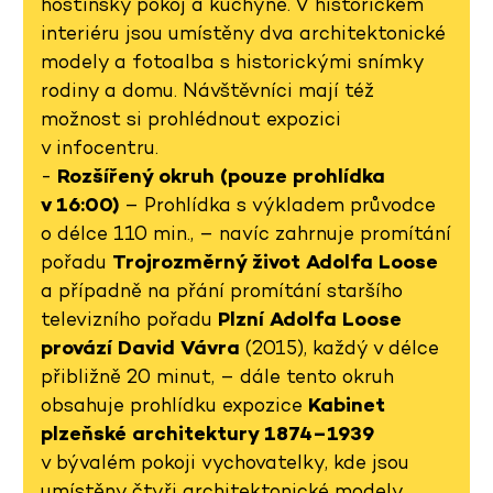
hostinský pokoj a kuchyně. V historickém
interiéru jsou umístěny dva architektonické
modely a fotoalba s historickými snímky
rodiny a domu. Návštěvníci mají též
možnost si prohlédnout expozici
v infocentru.
-
Rozšířený okruh (pouze prohlídka
v 16:00)
– Prohlídka s výkladem průvodce
o délce 110 min., – navíc zahrnuje promítání
pořadu
Trojrozměrný život Adolfa Loose
a případně na přání promítání staršího
televizního pořadu
Plzní Adolfa Loose
provází David Vávra
(2015), každý v délce
přibližně 20 minut, – dále tento okruh
obsahuje prohlídku expozice
Kabinet
plzeňské architektury 1874–1939
v bývalém pokoji vychovatelky, kde jsou
umístěny čtyři architektonické modely,