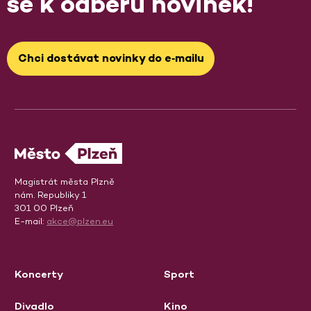
se k odběru novinek!
Chci dostávat novinky do e‑mailu
Magistrát města Plzně
nám. Republiky 1
301 00 Plzeň
E-mail:
akce@plzen.eu
Koncerty
Sport
Divadlo
Kino