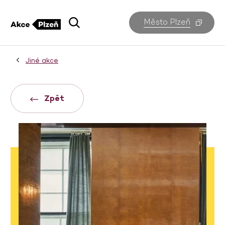
Město Plzeň
Jiné akce
Zpět