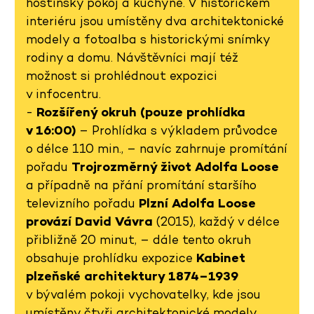
hostinský pokoj a kuchyně. V historickém
interiéru jsou umístěny dva architektonické
modely a fotoalba s historickými snímky
rodiny a domu. Návštěvníci mají též
možnost si prohlédnout expozici
v infocentru.
-
Rozšířený okruh (pouze prohlídka
v 16:00)
– Prohlídka s výkladem průvodce
o délce 110 min., – navíc zahrnuje promítání
pořadu
Trojrozměrný život Adolfa Loose
a případně na přání promítání staršího
televizního pořadu
Plzní Adolfa Loose
provází David Vávra
(2015), každý v délce
přibližně 20 minut, – dále tento okruh
obsahuje prohlídku expozice
Kabinet
plzeňské architektury 1874–1939
v bývalém pokoji vychovatelky, kde jsou
umístěny čtyři architektonické modely,