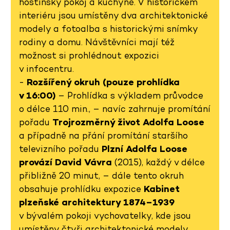
hostinský pokoj a kuchyně. V historickém
interiéru jsou umístěny dva architektonické
modely a fotoalba s historickými snímky
rodiny a domu. Návštěvníci mají též
možnost si prohlédnout expozici
v infocentru.
-
Rozšířený okruh (pouze prohlídka
v 16:00)
– Prohlídka s výkladem průvodce
o délce 110 min., – navíc zahrnuje promítání
pořadu
Trojrozměrný život Adolfa Loose
a případně na přání promítání staršího
televizního pořadu
Plzní Adolfa Loose
provází David Vávra
(2015), každý v délce
přibližně 20 minut, – dále tento okruh
obsahuje prohlídku expozice
Kabinet
plzeňské architektury 1874–1939
v bývalém pokoji vychovatelky, kde jsou
umístěny čtyři architektonické modely,