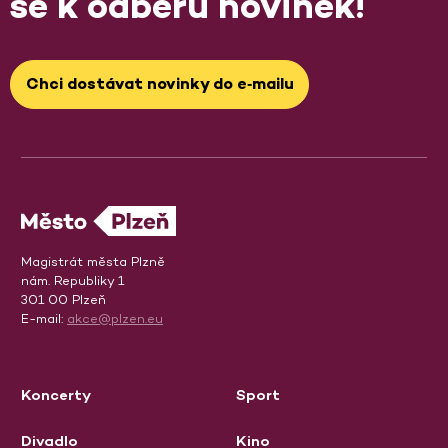
se k odběru novinek!
Chci dostávat novinky do e‑mailu
Magistrát města Plzně
nám. Republiky 1
301 00 Plzeň
E-mail:
akce@plzen.eu
Koncerty
Sport
Divadlo
Kino