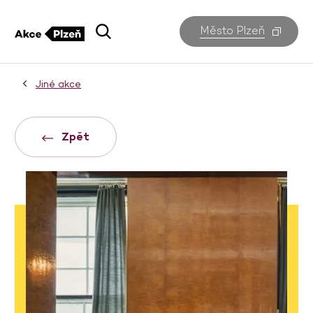
Město Plzeň
Jiné akce
Zpět