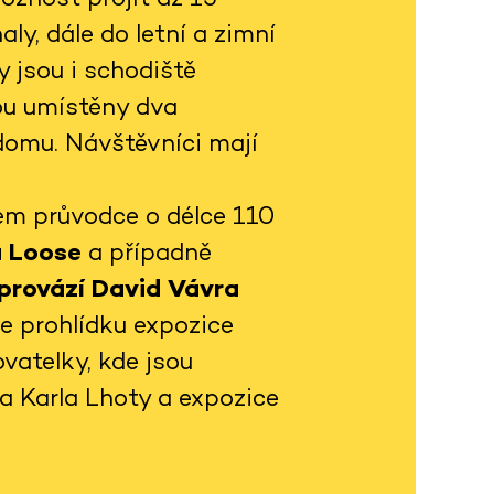
ly, dále do letní a zimní
 jsou i schodiště
sou umístěny dva
domu. Návštěvníci mají
em průvodce o délce 110
a Loose
a případně
 provází David Vávra
je prohlídku expozice
vatelky, kde jsou
ta Karla Lhoty a expozice