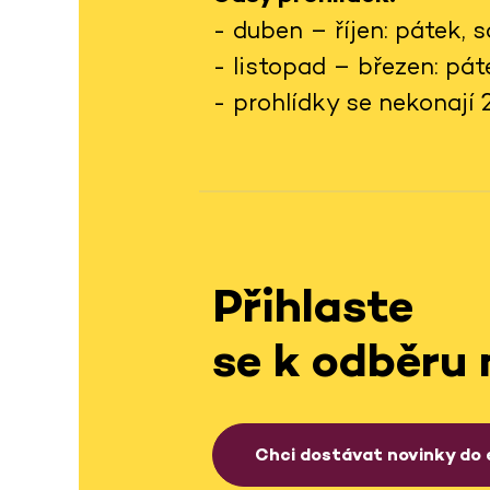
- duben – říjen: pátek,
- listopad – březen: pá
- prohlídky se nekonají 24.
Přihlaste
se k odběru 
Chci dostávat novinky do 