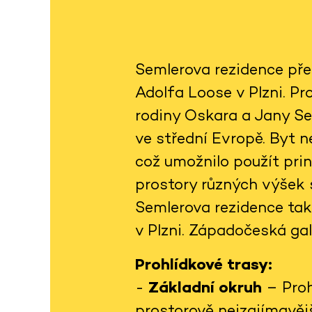
Semlerova rezidence pře
Adolfa Loose v Plzni. Pro
rodiny Oskara a Jany S
ve střední Evropě. Byt n
což umožnilo použít prin
prostory různých výšek s
Semlerova rezidence tak
v Plzni. Západočeská gal
Prohlídkové trasy:
-
Základní okruh
– Proh
prostorově nejzajímavěj