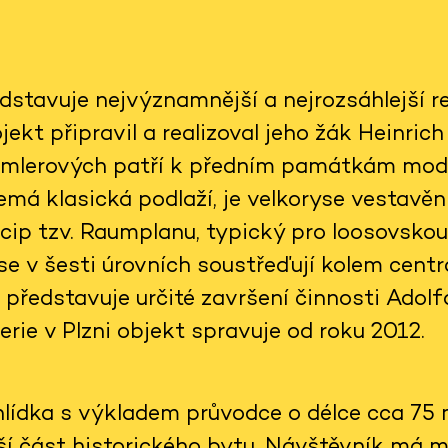
dstavuje nejvýznamnější a nejrozsáhlejší re
jekt připravil a realizoval jeho žák Heinric
emlerových patří k předním památkám mode
emá klasická podlaží, je velkoryse vestavěn
cip tzv. Raumplanu, typický pro loosovskou
e v šesti úrovních soustřeďují kolem centrá
 představuje určité završení činnosti Adol
erie v Plzni objekt spravuje od roku 2012.
lídka s výkladem průvodce o délce cca 75 m
ší část historického bytu. Návštěvník má m