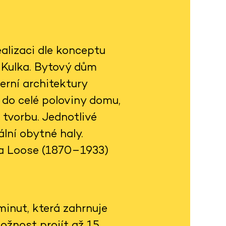
alizaci dle konceptu
h Kulka. Bytový dům
rní architektury
 do celé poloviny domu,
 tvorbu. Jednotlivé
lní obytné haly.
fa Loose (1870–1933)
inut, která zahrnuje
ožnost projít až 15