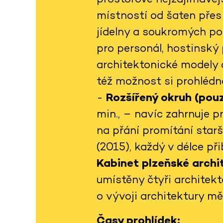
místností od šaten přes 
jídelny a soukromých po
pro personál, hostinský 
architektonické modely 
též možnost si prohlédno
-
Rozšířený okruh (pouz
min., – navíc zahrnuje 
na přání promítání star
(2015), každý v délce př
Kabinet plzeňské arch
umístěny čtyři architekt
o vývoji architektury m
Časy prohlídek: