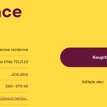
nce
erova rezidence
Koupi
á třída 721/110
Jiné akce
Sdílejte akci:
260–370 Kč
://goout.net/cs…