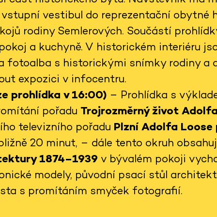
vstupní vestibul do reprezentační obytné ha
kojů rodiny Semlerových. Součástí prohlídky
pokoj a kuchyně. V historickém interiéru j
a fotoalba s historickými snímky rodiny a 
ut expozici v infocentru.
e prohlídka v 16:00)
– Prohlídka s výklad
promítání pořadu
Trojrozměrný život Adolf
šího televizního pořadu
Plzní Adolfa Loose
ibližně 20 minut, – dále tento okruh obsahu
itektury 1874–1939
v bývalém pokoji vycho
onické modely, původní psací stůl architek
ěsta s promítáním smyček fotografií.