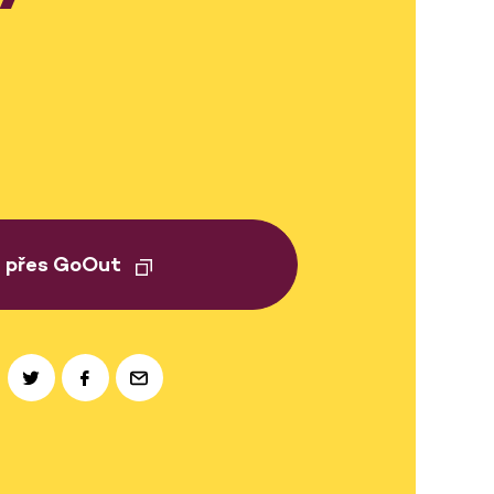
t přes GoOut