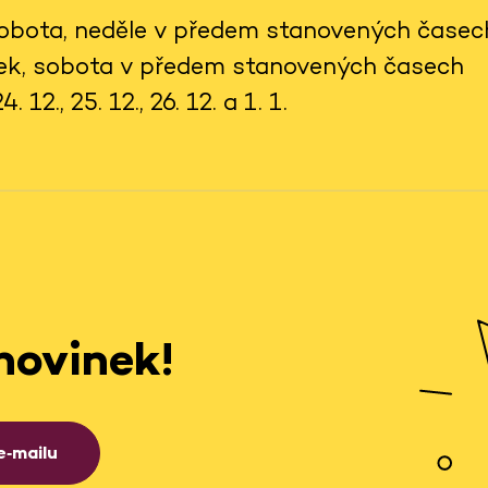
 sobota, neděle v předem stanovených časec
tek, sobota v předem stanovených časech
 12., 25. 12., 26. 12. a 1. 1.
novinek!
e‑mailu