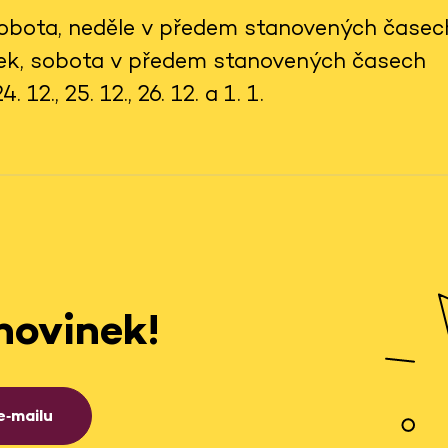
 sobota, neděle v předem stanovených časec
tek, sobota v předem stanovených časech
 12., 25. 12., 26. 12. a 1. 1.
novinek!
e‑mailu