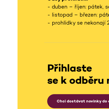
- duben – říjen: pátek,
- listopad – březen: pá
- prohlídky se nekonají 24.
Přihlaste
se k odběru 
Chci dostávat novinky do 