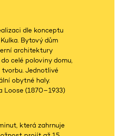
alizaci dle konceptu
h Kulka. Bytový dům
rní architektury
 do celé poloviny domu,
 tvorbu. Jednotlivé
lní obytné haly.
fa Loose (1870–1933)
inut, která zahrnuje
ožnost projít až 15