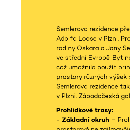
Semlerova rezidence pře
Adolfa Loose v Plzni. Pro
rodiny Oskara a Jany S
ve střední Evropě. Byt n
což umožnilo použít prin
prostory různých výšek s
Semlerova rezidence tak
v Plzni. Západočeská gal
Prohlídkové trasy:
-
Základní okruh
– Proh
prostorově nejzajímavěj