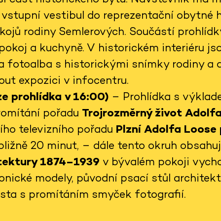
vstupní vestibul do reprezentační obytné ha
kojů rodiny Semlerových. Součástí prohlídky
pokoj a kuchyně. V historickém interiéru j
a fotoalba s historickými snímky rodiny a 
ut expozici v infocentru.
e prohlídka v 16:00)
– Prohlídka s výklad
promítání pořadu
Trojrozměrný život Adolf
šího televizního pořadu
Plzní Adolfa Loose
ibližně 20 minut, – dále tento okruh obsahu
itektury 1874–1939
v bývalém pokoji vycho
onické modely, původní psací stůl architek
ěsta s promítáním smyček fotografií.