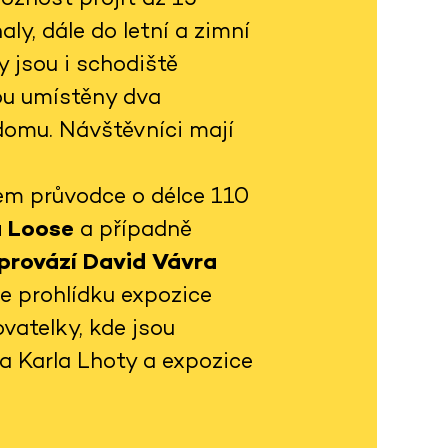
ly, dále do letní a zimní
 jsou i schodiště
sou umístěny dva
domu. Návštěvníci mají
em průvodce o délce 110
a Loose
a případně
 provází David Vávra
je prohlídku expozice
vatelky, kde jsou
ta Karla Lhoty a expozice