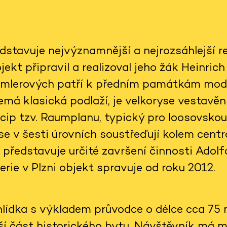
dstavuje nejvýznamnější a nejrozsáhlejší re
jekt připravil a realizoval jeho žák Heinric
emlerových patří k předním památkám mode
emá klasická podlaží, je velkoryse vestavěn
cip tzv. Raumplanu, typický pro loosovskou
e v šesti úrovních soustřeďují kolem centrá
 představuje určité završení činnosti Adol
erie v Plzni objekt spravuje od roku 2012.
lídka s výkladem průvodce o délce cca 75 m
ší část historického bytu. Návštěvník má m