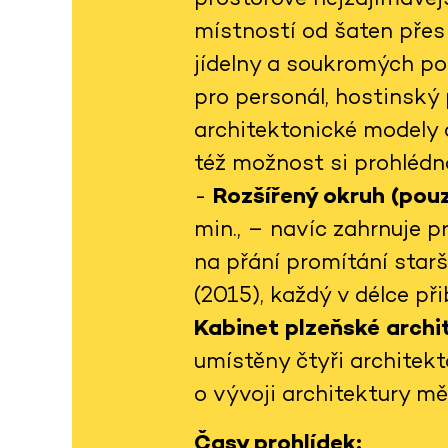
místností od šaten přes 
jídelny a soukromých po
pro personál, hostinský 
architektonické modely 
též možnost si prohlédno
-
Rozšířený okruh (pouz
min., – navíc zahrnuje 
na přání promítání star
(2015), každý v délce př
Kabinet plzeňské arch
umístěny čtyři architekt
o vývoji architektury m
Časy prohlídek: