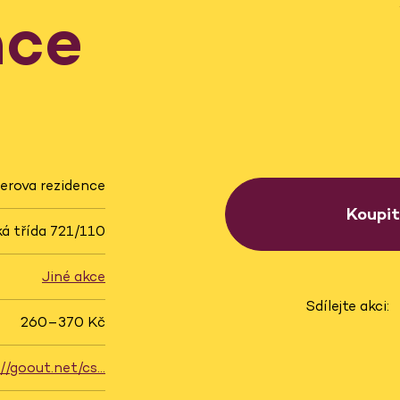
nce
erova rezidence
Koupi
á třída 721/110
Jiné akce
Sdílejte akci:
260–370 Kč
://goout.net/cs…