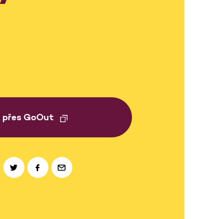
t přes GoOut