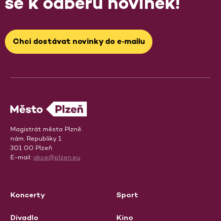
se k odběru novinek!
Chci dostávat novinky do e‑mailu
Magistrát města Plzně
nám. Republiky 1
301 00 Plzeň
E-mail:
akce@plzen.eu
Koncerty
Sport
Divadlo
Kino