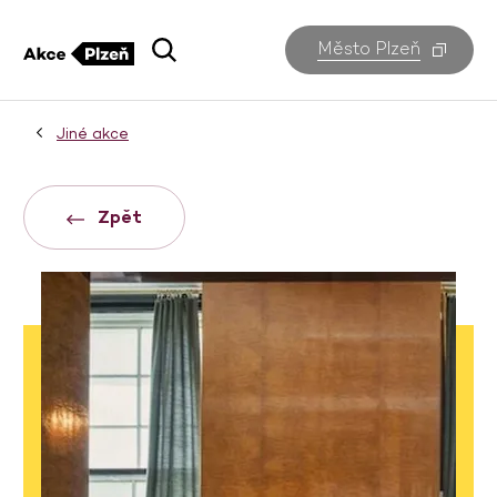
Město Plzeň
Jiné akce
Zpět