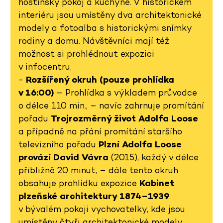
hostinský pokoj a kuchyně. V historickém
interiéru jsou umístěny dva architektonické
modely a fotoalba s historickými snímky
rodiny a domu. Návštěvníci mají též
možnost si prohlédnout expozici
v infocentru.
-
Rozšířený okruh (pouze prohlídka
v 16:00)
– Prohlídka s výkladem průvodce
o délce 110 min., – navíc zahrnuje promítání
pořadu
Trojrozměrný život Adolfa Loose
a případně na přání promítání staršího
televizního pořadu
Plzní Adolfa Loose
provází David Vávra
(2015), každý v délce
přibližně 20 minut, – dále tento okruh
obsahuje prohlídku expozice
Kabinet
plzeňské architektury 1874–1939
v bývalém pokoji vychovatelky, kde jsou
umístěny čtyři architektonické modely,