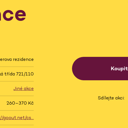
nce
erova rezidence
Koupi
á třída 721/110
Jiné akce
Sdílejte akci:
260–370 Kč
://goout.net/cs…