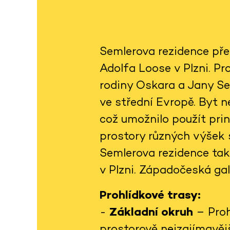
Semlerova rezidence pře
Adolfa Loose v Plzni. Pro
rodiny Oskara a Jany S
ve střední Evropě. Byt n
což umožnilo použít prin
prostory různých výšek s
Semlerova rezidence tak
v Plzni. Západočeská gal
Prohlídkové trasy:
-
Základní okruh
– Proh
prostorově nejzajímavěj