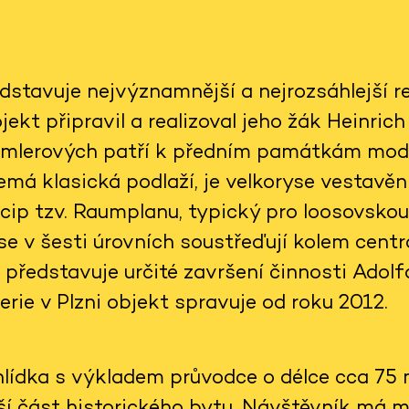
dstavuje nejvýznamnější a nejrozsáhlejší re
jekt připravil a realizoval jeho žák Heinric
emlerových patří k předním památkám mode
emá klasická podlaží, je velkoryse vestavěn
cip tzv. Raumplanu, typický pro loosovskou
e v šesti úrovních soustřeďují kolem centrá
 představuje určité završení činnosti Adol
erie v Plzni objekt spravuje od roku 2012.
lídka s výkladem průvodce o délce cca 75 m
ší část historického bytu. Návštěvník má m