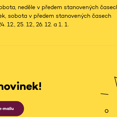
 sobota, neděle v předem stanovených časec
tek, sobota v předem stanovených časech
 12., 25. 12., 26. 12. a 1. 1.
novinek!
e‑mailu