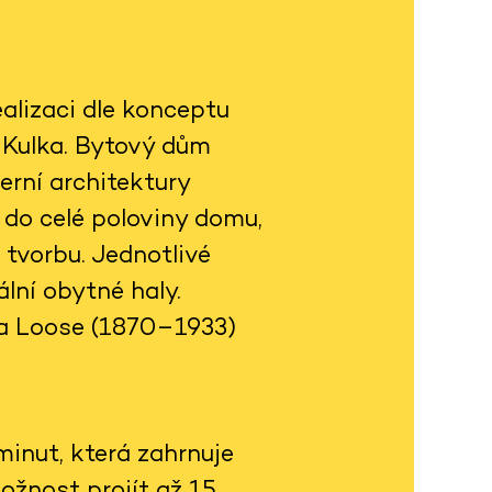
alizaci dle konceptu
h Kulka. Bytový dům
rní architektury
 do celé poloviny domu,
 tvorbu. Jednotlivé
lní obytné haly.
fa Loose (1870–1933)
inut, která zahrnuje
ožnost projít až 15