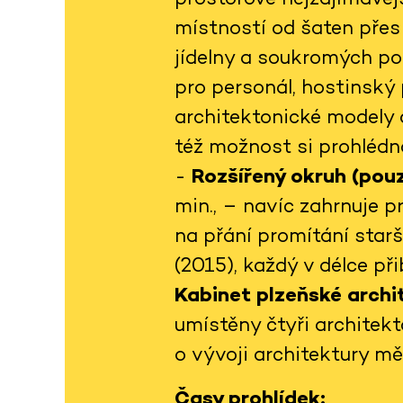
místností od šaten přes 
jídelny a soukromých po
pro personál, hostinský 
architektonické modely 
též možnost si prohlédno
-
Rozšířený okruh (pouz
min., – navíc zahrnuje 
na přání promítání star
(2015), každý v délce př
Kabinet plzeňské arch
umístěny čtyři architekt
o vývoji architektury m
Časy prohlídek: