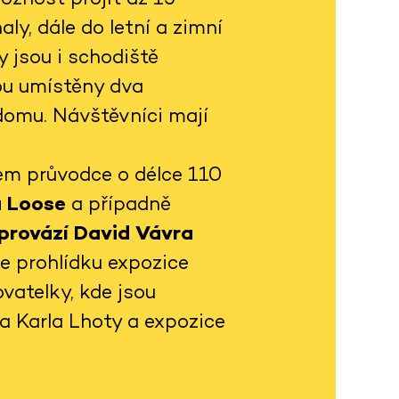
ly, dále do letní a zimní
 jsou i schodiště
sou umístěny dva
domu. Návštěvníci mají
em průvodce o délce 110
a Loose
a případně
 provází David Vávra
je prohlídku expozice
vatelky, kde jsou
ta Karla Lhoty a expozice