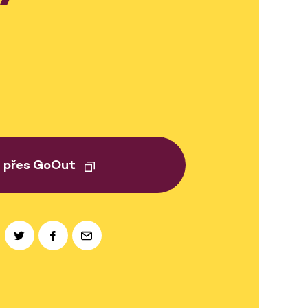
t přes GoOut