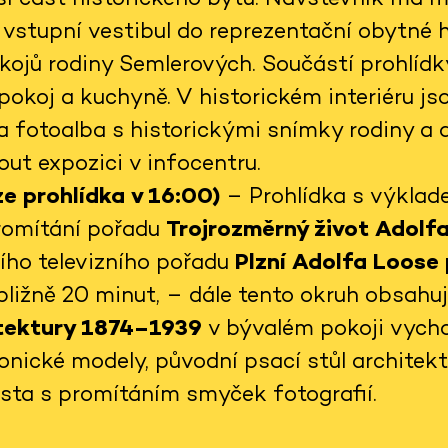
vstupní vestibul do reprezentační obytné ha
kojů rodiny Semlerových. Součástí prohlídky
pokoj a kuchyně. V historickém interiéru j
a fotoalba s historickými snímky rodiny a 
ut expozici v infocentru.
e prohlídka v 16:00)
– Prohlídka s výklad
promítání pořadu
Trojrozměrný život Adolf
šího televizního pořadu
Plzní Adolfa Loose
ibližně 20 minut, – dále tento okruh obsahu
itektury 1874–1939
v bývalém pokoji vycho
onické modely, původní psací stůl architek
ěsta s promítáním smyček fotografií.