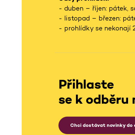
- duben – říjen: pátek,
- listopad – březen: pá
- prohlídky se nekonají 24.
Přihlaste
se k odběru 
Chci dostávat novinky do 