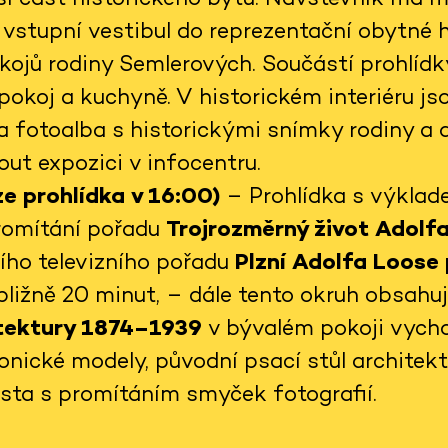
vstupní vestibul do reprezentační obytné ha
kojů rodiny Semlerových. Součástí prohlídky
pokoj a kuchyně. V historickém interiéru j
a fotoalba s historickými snímky rodiny a 
ut expozici v infocentru.
e prohlídka v 16:00)
– Prohlídka s výklad
promítání pořadu
Trojrozměrný život Adolf
šího televizního pořadu
Plzní Adolfa Loose
ibližně 20 minut, – dále tento okruh obsahu
itektury 1874–1939
v bývalém pokoji vycho
onické modely, původní psací stůl architek
ěsta s promítáním smyček fotografií.