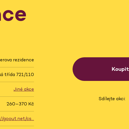
nce
erova rezidence
Koupi
á třída 721/110
Jiné akce
Sdílejte akci:
260–370 Kč
://goout.net/cs…