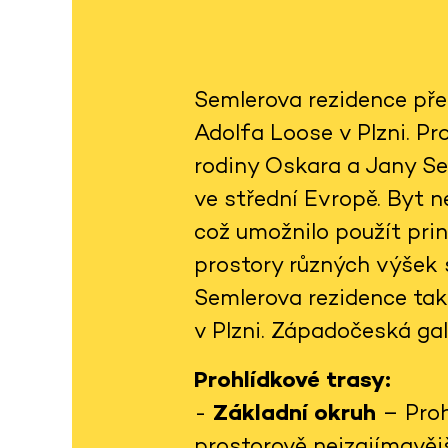
Semlerova rezidence pře
Adolfa Loose v Plzni. Pro
rodiny Oskara a Jany S
ve střední Evropě. Byt n
což umožnilo použít prin
prostory různých výšek s
Semlerova rezidence tak
v Plzni. Západočeská gal
Prohlídkové trasy:
-
Základní okruh
– Proh
prostorově nejzajímavěj