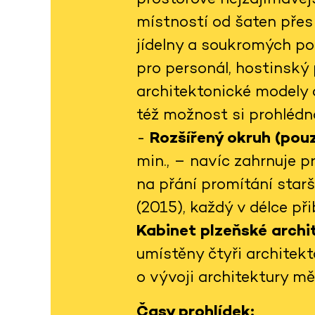
místností od šaten přes 
jídelny a soukromých po
pro personál, hostinský 
architektonické modely 
též možnost si prohlédno
-
Rozšířený okruh (pouz
min., – navíc zahrnuje 
na přání promítání star
(2015), každý v délce př
Kabinet plzeňské arch
umístěny čtyři architekt
o vývoji architektury m
Časy prohlídek: