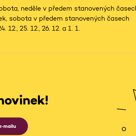
 sobota, neděle v předem stanovených časec
tek, sobota v předem stanovených časech
 12., 25. 12., 26. 12. a 1. 1.
novinek!
e‑mailu