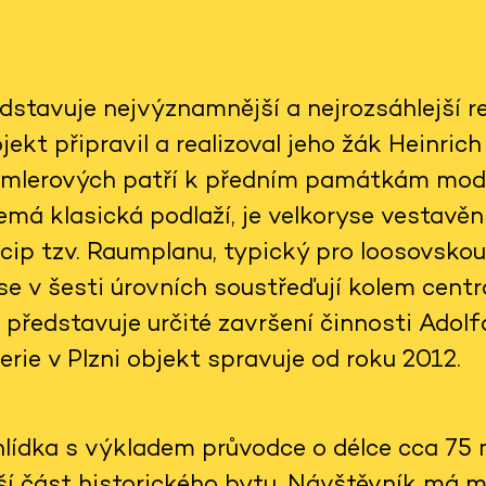
dstavuje nejvýznamnější a nejrozsáhlejší re
jekt připravil a realizoval jeho žák Heinric
emlerových patří k předním památkám mode
emá klasická podlaží, je velkoryse vestavěn
cip tzv. Raumplanu, typický pro loosovskou
e v šesti úrovních soustřeďují kolem centrá
 představuje určité završení činnosti Adol
erie v Plzni objekt spravuje od roku 2012.
lídka s výkladem průvodce o délce cca 75 m
ší část historického bytu. Návštěvník má m