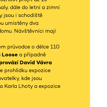
ly, dále do letní a zimní
 jsou i schodiště
sou umístěny dva
domu. Návštěvníci mají
em průvodce o délce 110
a Loose
a případně
 provází David Vávra
je prohlídku expozice
vatelky, kde jsou
ta Karla Lhoty a expozice