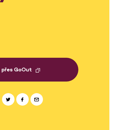
t přes GoOut