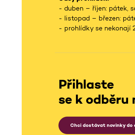
- duben – říjen: pátek,
- listopad – březen: pá
- prohlídky se nekonají 24.
Přihlaste
se k odběru 
Chci dostávat novinky do 