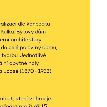
alizaci dle konceptu
h Kulka. Bytový dům
rní architektury
 do celé poloviny domu,
 tvorbu. Jednotlivé
lní obytné haly.
fa Loose (1870–1933)
inut, která zahrnuje
ožnost projít až 15