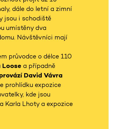
ly, dále do letní a zimní
 jsou i schodiště
sou umístěny dva
domu. Návštěvníci mají
em průvodce o délce 110
a Loose
a případně
 provází David Vávra
je prohlídku expozice
vatelky, kde jsou
ta Karla Lhoty a expozice