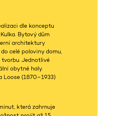
alizaci dle konceptu
h Kulka. Bytový dům
rní architektury
 do celé poloviny domu,
 tvorbu. Jednotlivé
lní obytné haly.
fa Loose (1870–1933)
inut, která zahrnuje
ožnost projít až 15