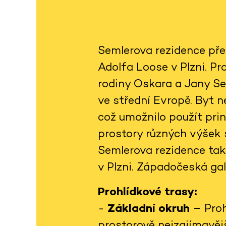
Semlerova rezidence pře
Adolfa Loose v Plzni. Pro
rodiny Oskara a Jany S
ve střední Evropě. Byt n
což umožnilo použít prin
prostory různých výšek s
Semlerova rezidence tak
v Plzni. Západočeská gal
Prohlídkové trasy:
-
Základní okruh
– Proh
prostorově nejzajímavěj