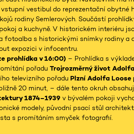
vstupní vestibul do reprezentační obytné ha
kojů rodiny Semlerových. Součástí prohlídky
pokoj a kuchyně. V historickém interiéru j
a fotoalba s historickými snímky rodiny a 
ut expozici v infocentru.
e prohlídka v 16:00)
– Prohlídka s výklad
promítání pořadu
Trojrozměrný život Adolf
šího televizního pořadu
Plzní Adolfa Loose
ibližně 20 minut, – dále tento okruh obsahu
itektury 1874–1939
v bývalém pokoji vycho
onické modely, původní psací stůl architek
ěsta s promítáním smyček fotografií.