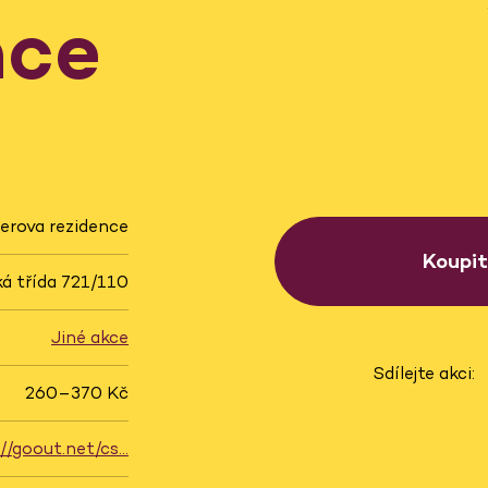
nce
erova rezidence
Koupi
á třída 721/110
Jiné akce
Sdílejte akci:
260–370 Kč
://goout.net/cs…