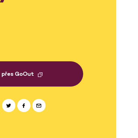
t přes GoOut