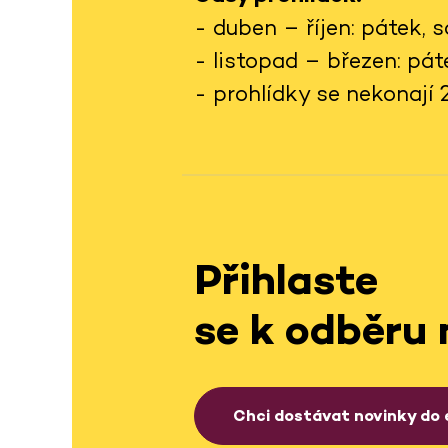
- duben – říjen: pátek,
- listopad – březen: pá
- prohlídky se nekonají 24.
Přihlaste
se k odběru 
Chci dostávat novinky do 