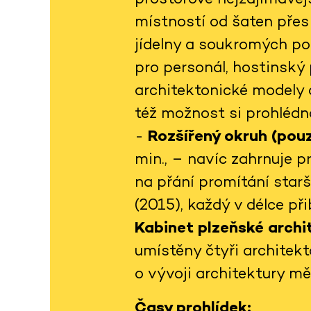
místností od šaten přes 
jídelny a soukromých po
pro personál, hostinský 
architektonické modely 
též možnost si prohlédno
-
Rozšířený okruh (pouz
min., – navíc zahrnuje 
na přání promítání star
(2015), každý v délce př
Kabinet plzeňské arch
umístěny čtyři architekt
o vývoji architektury m
Časy prohlídek: