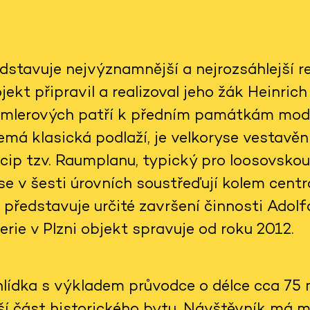
dstavuje nejvýznamnější a nejrozsáhlejší re
jekt připravil a realizoval jeho žák Heinric
emlerových patří k předním památkám mode
emá klasická podlaží, je velkoryse vestavěn
cip tzv. Raumplanu, typický pro loosovskou
e v šesti úrovních soustřeďují kolem centrá
 představuje určité završení činnosti Adol
erie v Plzni objekt spravuje od roku 2012.
lídka s výkladem průvodce o délce cca 75 m
ší část historického bytu. Návštěvník má m