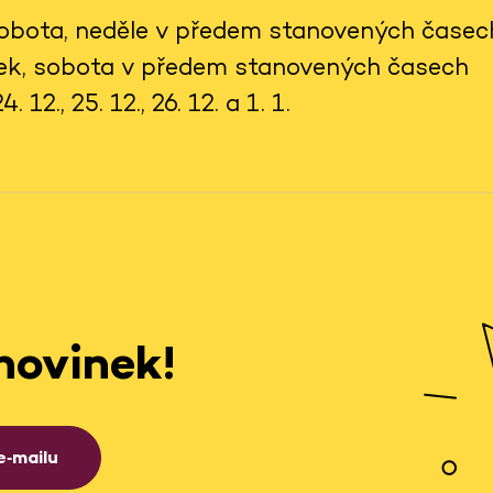
 sobota, neděle v předem stanovených časec
tek, sobota v předem stanovených časech
 12., 25. 12., 26. 12. a 1. 1.
novinek!
e‑mailu