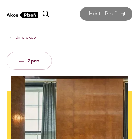
Město Plzeň
Jiné akce
Zpět