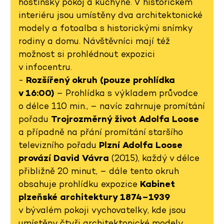
hostinský pokoj a kuchyně. V historickém
interiéru jsou umístěny dva architektonické
modely a fotoalba s historickými snímky
rodiny a domu. Návštěvníci mají též
možnost si prohlédnout expozici
v infocentru.
-
Rozšířený okruh (pouze prohlídka
v 16:00)
– Prohlídka s výkladem průvodce
o délce 110 min., – navíc zahrnuje promítání
pořadu
Trojrozměrný život Adolfa Loose
a případně na přání promítání staršího
televizního pořadu
Plzní Adolfa Loose
provází David Vávra
(2015), každý v délce
přibližně 20 minut, – dále tento okruh
obsahuje prohlídku expozice
Kabinet
plzeňské architektury 1874–1939
v bývalém pokoji vychovatelky, kde jsou
umístěny čtyři architektonické modely,