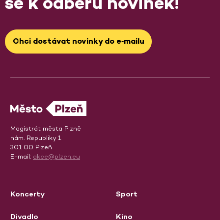
se k odběru novinek!
Chci dostávat novinky do e‑mailu
Magistrát města Plzně
nám. Republiky 1
301 00 Plzeň
E-mail:
akce@plzen.eu
Koncerty
Sport
Divadlo
Kino