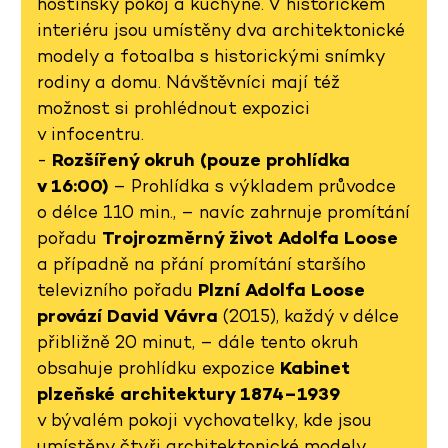
hostinský pokoj a kuchyně. V historickém
interiéru jsou umístěny dva architektonické
modely a fotoalba s historickými snímky
rodiny a domu. Návštěvníci mají též
možnost si prohlédnout expozici
v infocentru.
-
Rozšířený okruh (pouze prohlídka
v 16:00)
– Prohlídka s výkladem průvodce
o délce 110 min., – navíc zahrnuje promítání
pořadu
Trojrozměrný život Adolfa Loose
a případně na přání promítání staršího
televizního pořadu
Plzní Adolfa Loose
provází David Vávra
(2015), každý v délce
přibližně 20 minut, – dále tento okruh
obsahuje prohlídku expozice
Kabinet
plzeňské architektury 1874–1939
v bývalém pokoji vychovatelky, kde jsou
umístěny čtyři architektonické modely,