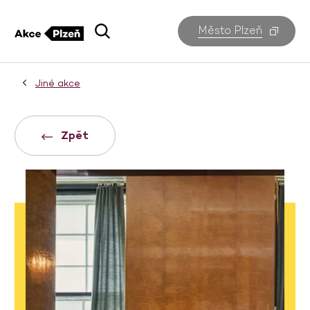
Město Plzeň
Jiné akce
Zpět