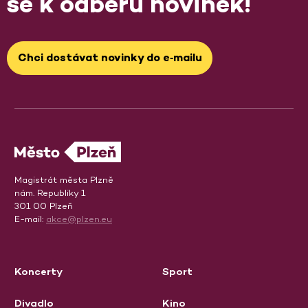
se k odběru novinek!
Chci dostávat novinky do e‑mailu
Magistrát města Plzně
nám. Republiky 1
301 00 Plzeň
E-mail:
akce@plzen.eu
Koncerty
Sport
Divadlo
Kino