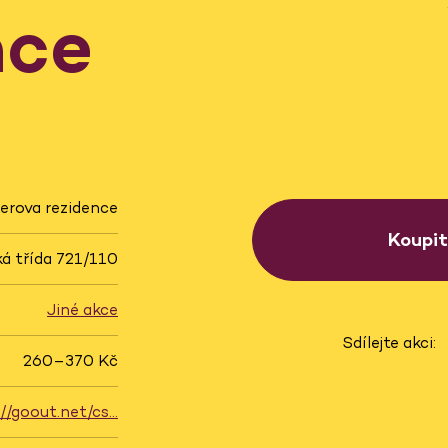
nce
erova rezidence
Koupi
á třída 721/110
Jiné akce
Sdílejte akci:
260–370 Kč
://goout.net/cs…