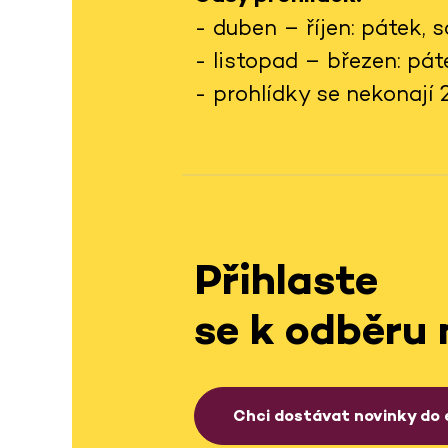
- duben – říjen: pátek,
- listopad – březen: pá
- prohlídky se nekonají 24.
Přihlaste
se k odběru 
Chci dostávat novinky do 