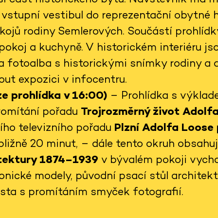
vstupní vestibul do reprezentační obytné ha
kojů rodiny Semlerových. Součástí prohlídky
pokoj a kuchyně. V historickém interiéru j
a fotoalba s historickými snímky rodiny a 
ut expozici v infocentru.
e prohlídka v 16:00)
– Prohlídka s výklad
promítání pořadu
Trojrozměrný život Adolf
šího televizního pořadu
Plzní Adolfa Loose
ibližně 20 minut, – dále tento okruh obsahu
itektury 1874–1939
v bývalém pokoji vycho
onické modely, původní psací stůl architek
ěsta s promítáním smyček fotografií.