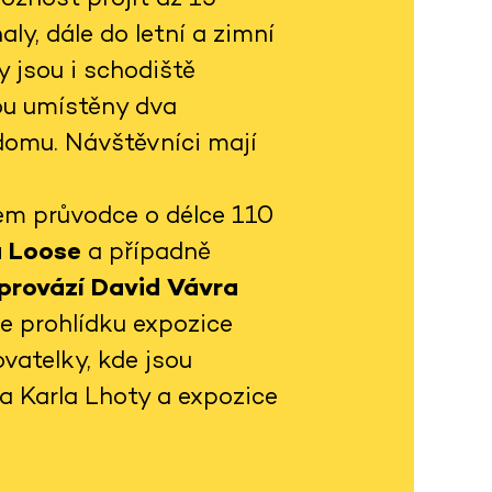
ly, dále do letní a zimní
 jsou i schodiště
sou umístěny dva
domu. Návštěvníci mají
em průvodce o délce 110
a Loose
a případně
 provází David Vávra
je prohlídku expozice
vatelky, kde jsou
ta Karla Lhoty a expozice