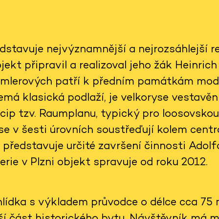
dstavuje nejvýznamnější a nejrozsáhlejší re
jekt připravil a realizoval jeho žák Heinric
emlerových patří k předním památkám mode
emá klasická podlaží, je velkoryse vestavěn
cip tzv. Raumplanu, typický pro loosovskou
e v šesti úrovních soustřeďují kolem centrá
 představuje určité završení činnosti Adol
erie v Plzni objekt spravuje od roku 2012.
lídka s výkladem průvodce o délce cca 75 m
ší část historického bytu. Návštěvník má m