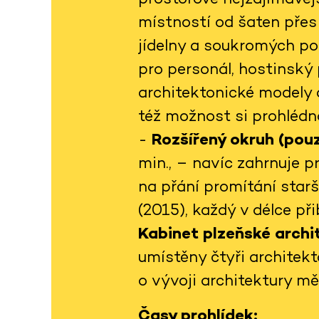
místností od šaten přes 
jídelny a soukromých po
pro personál, hostinský 
architektonické modely 
též možnost si prohlédno
-
Rozšířený okruh (pouz
min., – navíc zahrnuje 
na přání promítání star
(2015), každý v délce př
Kabinet plzeňské arch
umístěny čtyři architekt
o vývoji architektury m
Časy prohlídek: