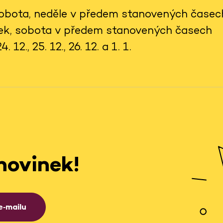
 sobota, neděle v předem stanovených časec
tek, sobota v předem stanovených časech
 12., 25. 12., 26. 12. a 1. 1.
novinek!
e‑mailu