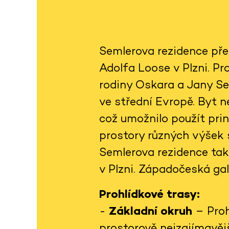
Semlerova rezidence pře
Adolfa Loose v Plzni. Pro
rodiny Oskara a Jany S
ve střední Evropě. Byt n
což umožnilo použít prin
prostory různých výšek s
Semlerova rezidence tak
v Plzni. Západočeská gal
Prohlídkové trasy:
-
Základní okruh
– Proh
prostorově nejzajímavěj