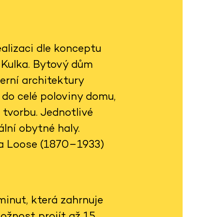
alizaci dle konceptu
h Kulka. Bytový dům
rní architektury
 do celé poloviny domu,
 tvorbu. Jednotlivé
lní obytné haly.
fa Loose (1870–1933)
inut, která zahrnuje
ožnost projít až 15