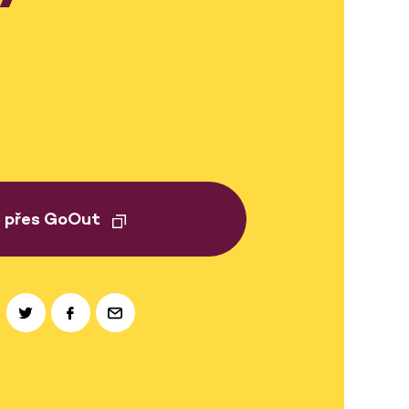
t přes GoOut