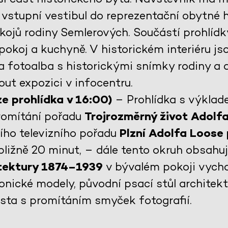
vstupní vestibul do reprezentační obytné ha
kojů rodiny Semlerových. Součástí prohlídky
pokoj a kuchyně. V historickém interiéru j
a fotoalba s historickými snímky rodiny a 
ut expozici v infocentru.
e prohlídka v 16:00)
– Prohlídka s výklad
promítání pořadu
Trojrozměrný život Adolf
šího televizního pořadu
Plzní Adolfa Loose
ibližně 20 minut, – dále tento okruh obsahu
itektury 1874–1939
v bývalém pokoji vycho
onické modely, původní psací stůl architek
ěsta s promítáním smyček fotografií.