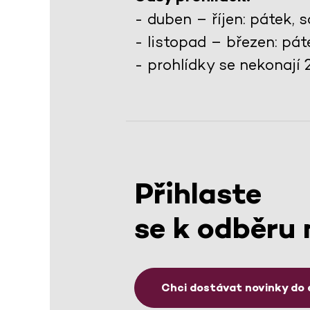
- duben – říjen: pátek,
- listopad – březen: pá
- prohlídky se nekonají 24.
Přihlaste
se k odběru 
Chci dostávat novinky do 