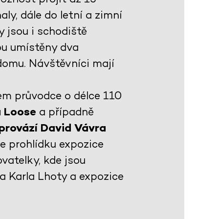
ly, dále do letní a zimní
 jsou i schodiště
sou umístěny dva
domu. Návštěvníci mají
em průvodce o délce 110
a Loose
a případně
 provází David Vávra
je prohlídku expozice
vatelky, kde jsou
ta Karla Lhoty a expozice