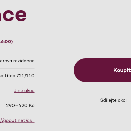
nce
16:00)
erova rezidence
Koupi
á třída 721/110
Jiné akce
Sdílejte akci:
290–420 Kč
://goout.net/cs…