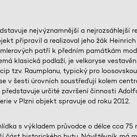
dstavuje nejvýznamnější a nejrozsáhlejší re
jekt připravil a realizoval jeho žák Heinric
emlerových patří k předním památkám mode
emá klasická podlaží, je velkoryse vestavěn
cip tzv. Raumplanu, typický pro loosovskou
e v šesti úrovních soustřeďují kolem centrá
 představuje určité završení činnosti Adol
erie v Plzni objekt spravuje od roku 2012.
lídka s výkladem průvodce o délce cca 75 m
ší část historického bytu. Návštěvník má m