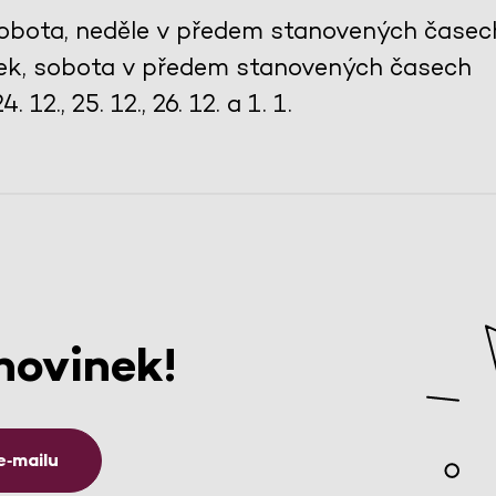
 sobota, neděle v předem stanovených časec
tek, sobota v předem stanovených časech
 12., 25. 12., 26. 12. a 1. 1.
novinek!
e‑mailu