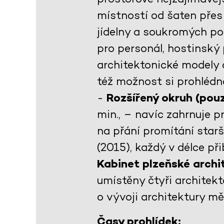
místností od šaten přes 
jídelny a soukromých po
pro personál, hostinský 
architektonické modely 
též možnost si prohlédno
-
Rozšířený okruh (pouz
min., – navíc zahrnuje 
na přání promítání star
(2015), každý v délce př
Kabinet plzeňské arch
umístěny čtyři architekt
o vývoji architektury m
Časy prohlídek: