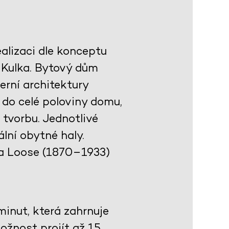
alizaci dle konceptu
h Kulka. Bytový dům
rní architektury
 do celé poloviny domu,
 tvorbu. Jednotlivé
lní obytné haly.
fa Loose (1870–1933)
inut, která zahrnuje
ožnost projít až 15