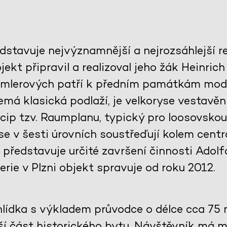
dstavuje nejvýznamnější a nejrozsáhlejší re
jekt připravil a realizoval jeho žák Heinric
emlerových patří k předním památkám mode
emá klasická podlaží, je velkoryse vestavěn
cip tzv. Raumplanu, typický pro loosovskou
e v šesti úrovních soustřeďují kolem centrá
 představuje určité završení činnosti Adol
erie v Plzni objekt spravuje od roku 2012.
lídka s výkladem průvodce o délce cca 75 m
ší část historického bytu. Návštěvník má m