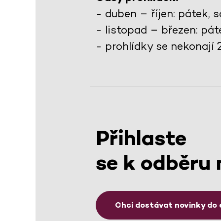
- duben – říjen: pátek,
- listopad – březen: pá
- prohlídky se nekonají 24.
Přihlaste
se k odběru 
Chci dostávat novinky do 