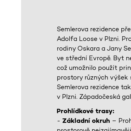
Semlerova rezidence pře
Adolfa Loose v Plzni. Pro
rodiny Oskara a Jany S
ve střední Evropě. Byt n
což umožnilo použít prin
prostory různých výšek s
Semlerova rezidence tak
v Plzni. Západočeská gal
Prohlídkové trasy:
-
Základní okruh
– Proh
prostorově nejzajímavěj