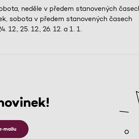
 sobota, neděle v předem stanovených časec
tek, sobota v předem stanovených časech
 12., 25. 12., 26. 12. a 1. 1.
novinek!
e‑mailu