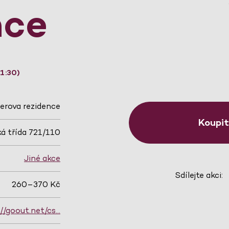
nce
1:30)
erova rezidence
Koupi
á třída 721/110
Jiné akce
Sdílejte akci:
260–370 Kč
://goout.net/cs…