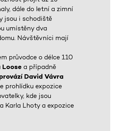
ly, dále do letní a zimní
 jsou i schodiště
sou umístěny dva
domu. Návštěvníci mají
em průvodce o délce 110
a Loose
a případně
 provází David Vávra
je prohlídku expozice
vatelky, kde jsou
ta Karla Lhoty a expozice