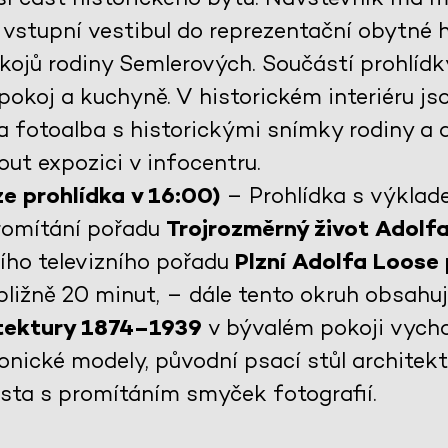
vstupní vestibul do reprezentační obytné ha
kojů rodiny Semlerových. Součástí prohlídky
pokoj a kuchyně. V historickém interiéru j
a fotoalba s historickými snímky rodiny a 
ut expozici v infocentru.
e prohlídka v 16:00)
– Prohlídka s výklad
promítání pořadu
Trojrozměrný život Adolf
šího televizního pořadu
Plzní Adolfa Loose
ibližně 20 minut, – dále tento okruh obsahu
itektury 1874–1939
v bývalém pokoji vycho
onické modely, původní psací stůl architek
ěsta s promítáním smyček fotografií.