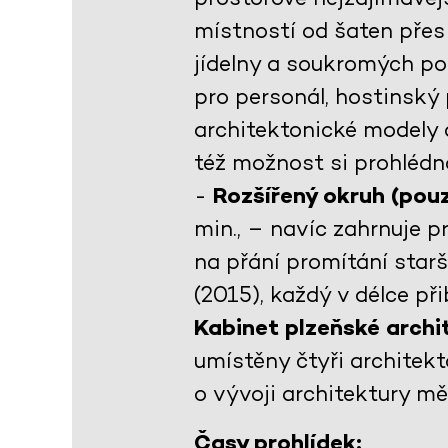
místností od šaten přes 
jídelny a soukromých po
pro personál, hostinský 
architektonické modely 
též možnost si prohlédno
-
Rozšířený okruh (pouz
min., – navíc zahrnuje 
na přání promítání star
(2015), každý v délce př
Kabinet plzeňské arch
umístěny čtyři architekt
o vývoji architektury m
Časy prohlídek: