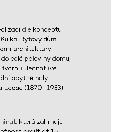
alizaci dle konceptu
h Kulka. Bytový dům
rní architektury
 do celé poloviny domu,
 tvorbu. Jednotlivé
lní obytné haly.
fa Loose (1870–1933)
inut, která zahrnuje
ožnost projít až 15