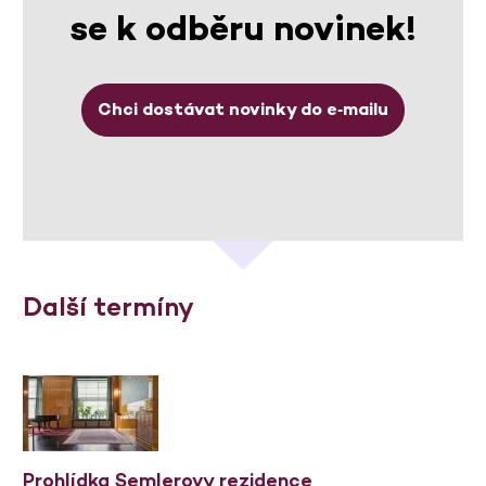
se k odběru novinek!
Chci dostávat novinky do e‑mailu
Další termíny
Prohlídka Semlerovy rezidence