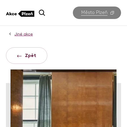
Město Plzeň
Jiné akce
Zpět