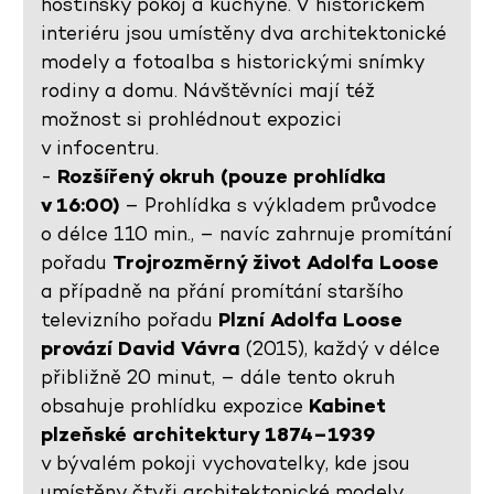
hostinský pokoj a kuchyně. V historickém
interiéru jsou umístěny dva architektonické
modely a fotoalba s historickými snímky
rodiny a domu. Návštěvníci mají též
možnost si prohlédnout expozici
v infocentru.
-
Rozšířený okruh (pouze prohlídka
v 16:00)
– Prohlídka s výkladem průvodce
o délce 110 min., – navíc zahrnuje promítání
pořadu
Trojrozměrný život Adolfa Loose
a případně na přání promítání staršího
televizního pořadu
Plzní Adolfa Loose
provází David Vávra
(2015), každý v délce
přibližně 20 minut, – dále tento okruh
obsahuje prohlídku expozice
Kabinet
plzeňské architektury 1874–1939
v bývalém pokoji vychovatelky, kde jsou
umístěny čtyři architektonické modely,