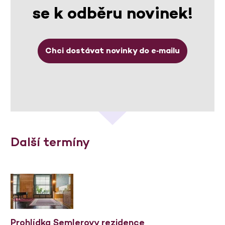
se k odběru novinek!
Chci dostávat novinky do e‑mailu
Další termíny
Prohlídka Semlerovy rezidence