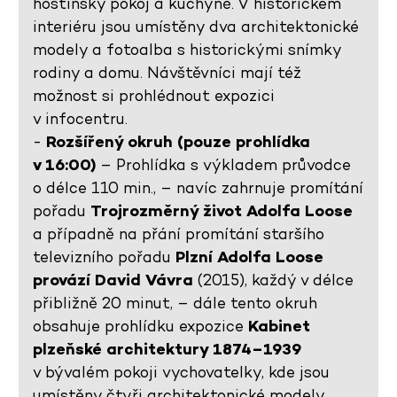
hostinský pokoj a kuchyně. V historickém
interiéru jsou umístěny dva architektonické
modely a fotoalba s historickými snímky
rodiny a domu. Návštěvníci mají též
možnost si prohlédnout expozici
v infocentru.
-
Rozšířený okruh (pouze prohlídka
v 16:00)
– Prohlídka s výkladem průvodce
o délce 110 min., – navíc zahrnuje promítání
pořadu
Trojrozměrný život Adolfa Loose
a případně na přání promítání staršího
televizního pořadu
Plzní Adolfa Loose
provází David Vávra
(2015), každý v délce
přibližně 20 minut, – dále tento okruh
obsahuje prohlídku expozice
Kabinet
plzeňské architektury 1874–1939
v bývalém pokoji vychovatelky, kde jsou
umístěny čtyři architektonické modely,