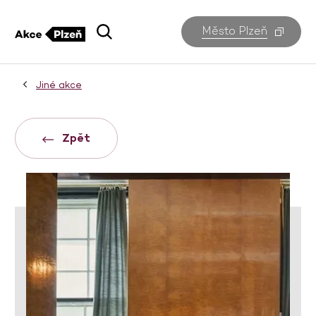
Město Plzeň
Jiné akce
Zpět