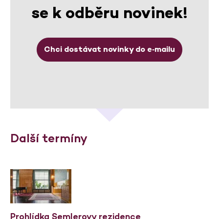
se k odběru novinek!
Chci dostávat novinky do e‑mailu
Další termíny
Prohlídka Semlerovy rezidence