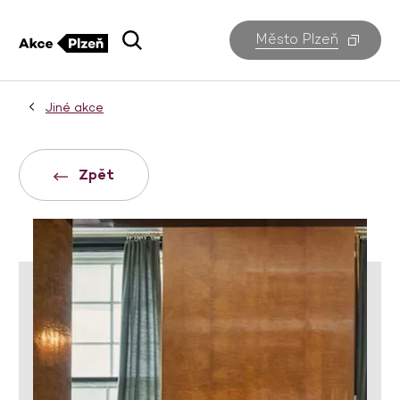
Město Plzeň
Jiné akce
Zpět