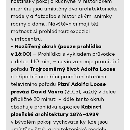
hostinský pokoj a kuchyně. V historickém
interiéru jsou umístěny dva architektonické
modely a fotoalba s historickými snímky
rodiny a domu. Návštěvníci mají též
možnost si prohlédnout expozici
v infocentru.
-
Rozšířený okruh (pouze prohlídka
v 16:00)
– Prohlídka s výkladem průvodce
o délce 110 min., – navíc zahrnuje promítání
pořadu
Trojrozměrný život Adolfa Loose
a případně na přání promítání staršího
televizního pořadu
Plzní Adolfa Loose
provází David Vávra
(2015), každý v délce
přibližně 20 minut, – dále tento okruh
obsahuje prohlídku expozice
Kabinet
plzeňské architektury 1874–1939
v bývalém pokoji vychovatelky, kde jsou
umístěny čtyři architektonické modely,