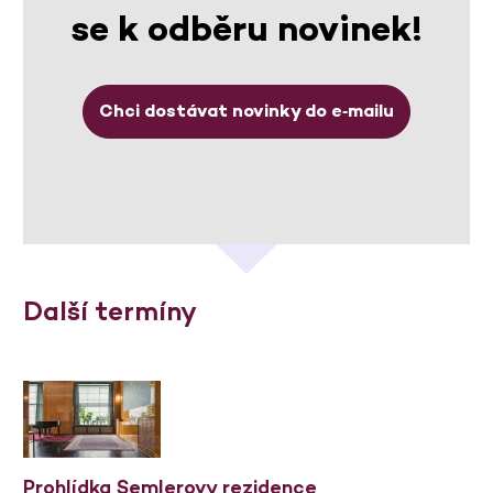
se k odběru novinek!
Chci dostávat novinky do e‑mailu
Další termíny
Prohlídka Semlerovy rezidence