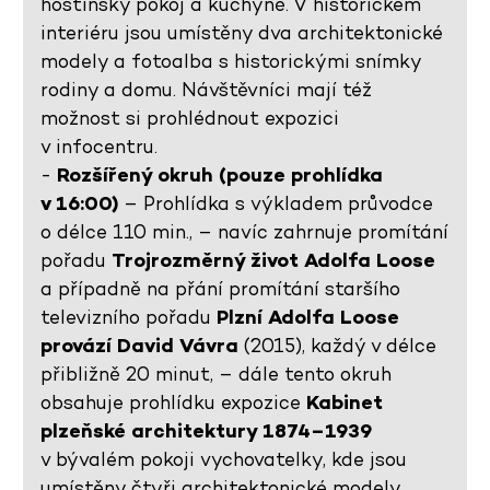
hostinský pokoj a kuchyně. V historickém
interiéru jsou umístěny dva architektonické
modely a fotoalba s historickými snímky
rodiny a domu. Návštěvníci mají též
možnost si prohlédnout expozici
v infocentru.
-
Rozšířený okruh (pouze prohlídka
v 16:00)
– Prohlídka s výkladem průvodce
o délce 110 min., – navíc zahrnuje promítání
pořadu
Trojrozměrný život Adolfa Loose
a případně na přání promítání staršího
televizního pořadu
Plzní Adolfa Loose
provází David Vávra
(2015), každý v délce
přibližně 20 minut, – dále tento okruh
obsahuje prohlídku expozice
Kabinet
plzeňské architektury 1874–1939
v bývalém pokoji vychovatelky, kde jsou
umístěny čtyři architektonické modely,