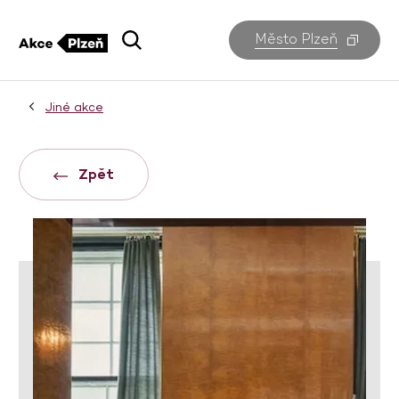
Město Plzeň
Jiné akce
Zpět