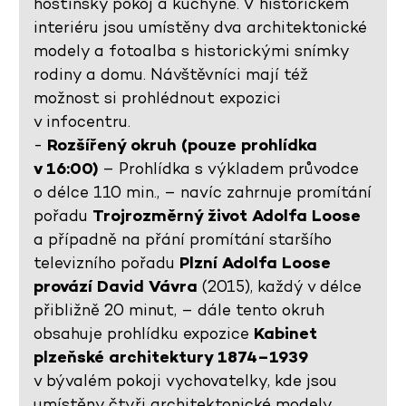
hostinský pokoj a kuchyně. V historickém
interiéru jsou umístěny dva architektonické
modely a fotoalba s historickými snímky
rodiny a domu. Návštěvníci mají též
možnost si prohlédnout expozici
v infocentru.
-
Rozšířený okruh (pouze prohlídka
v 16:00)
– Prohlídka s výkladem průvodce
o délce 110 min., – navíc zahrnuje promítání
pořadu
Trojrozměrný život Adolfa Loose
a případně na přání promítání staršího
televizního pořadu
Plzní Adolfa Loose
provází David Vávra
(2015), každý v délce
přibližně 20 minut, – dále tento okruh
obsahuje prohlídku expozice
Kabinet
plzeňské architektury 1874–1939
v bývalém pokoji vychovatelky, kde jsou
umístěny čtyři architektonické modely,