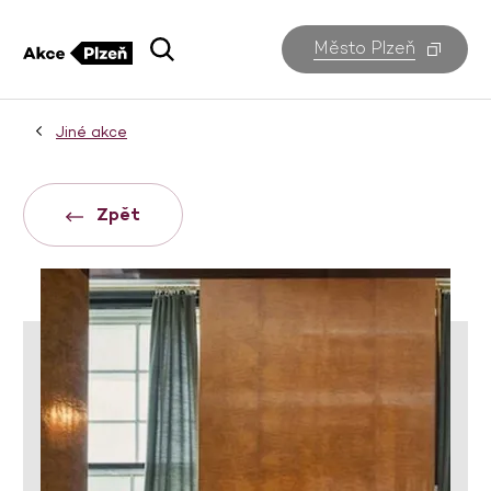
Město Plzeň
Jiné akce
Zpět