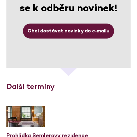
se k odběru novinek!
Chci dostávat novinky do e‑mailu
Další termíny
Prohlídka Semlerovy rezidence