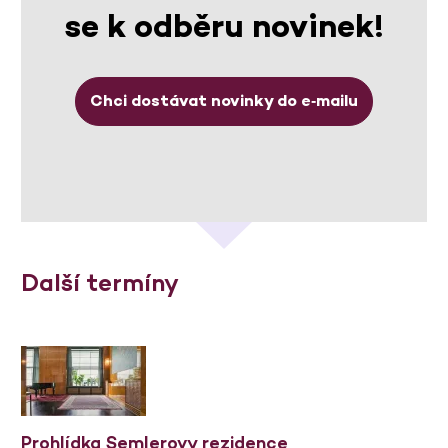
se k odběru novinek!
Chci dostávat novinky do e‑mailu
Další termíny
Prohlídka Semlerovy rezidence