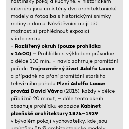
hostinský pokoj a kuchyně. V historickém
interiéru jsou umístěny dva architektonické
modely a fotoalba s historickými snímky
rodiny a domu. Návštěvníci mají též
možnost si prohlédnout expozici
v infocentru.
-
Rozšířený okruh (pouze prohlídka
v 16:00)
– Prohlídka s výkladem průvodce
o délce 110 min., – navíc zahrnuje promítání
pořadu
Trojrozměrný život Adolfa Loose
a případně na přání promítání staršího
televizního pořadu
Plzní Adolfa Loose
provází David Vávra
(2015), každý v délce
přibližně 20 minut, – dále tento okruh
obsahuje prohlídku expozice
Kabinet
plzeňské architektury 1874–1939
v bývalém pokoji vychovatelky, kde jsou
umístěny čtyři architektonické modely,