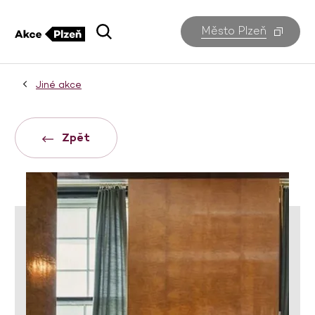
Město Plzeň
Jiné akce
Zpět