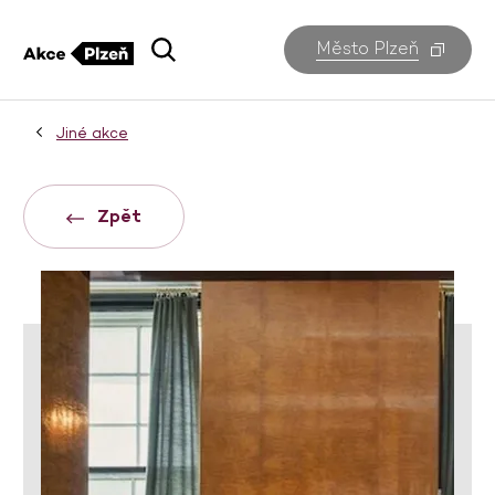
Město Plzeň
Jiné akce
Zpět