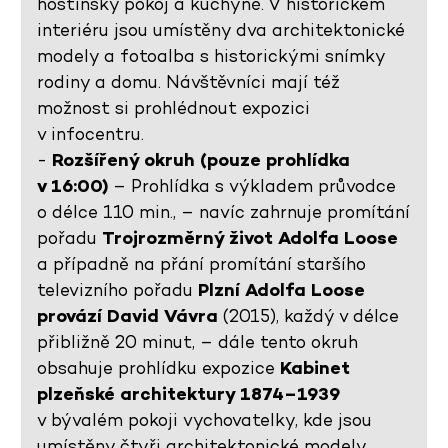
hostinský pokoj a kuchyně. V historickém
interiéru jsou umístěny dva architektonické
modely a fotoalba s historickými snímky
rodiny a domu. Návštěvníci mají též
možnost si prohlédnout expozici
v infocentru.
-
Rozšířený okruh (pouze prohlídka
v 16:00)
– Prohlídka s výkladem průvodce
o délce 110 min., – navíc zahrnuje promítání
pořadu
Trojrozměrný život Adolfa Loose
a případně na přání promítání staršího
televizního pořadu
Plzní Adolfa Loose
provází David Vávra
(2015), každý v délce
přibližně 20 minut, – dále tento okruh
obsahuje prohlídku expozice
Kabinet
plzeňské architektury 1874–1939
v bývalém pokoji vychovatelky, kde jsou
umístěny čtyři architektonické modely,