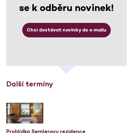
se k odběru novinek!
Chci dostávat novinky do e‑mailu
Další termíny
Prohlídka Semlerovy rezidence