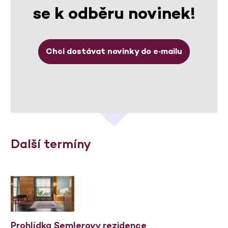
se k odběru novinek!
Chci dostávat novinky do e‑mailu
Další termíny
Prohlídka Semlerovy rezidence