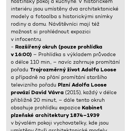
hostinský pokoj a kuchyně. V historickém
interiéru jsou umístěny dva architektonické
modely a fotoalba s historickými snímky
rodiny a domu. Návštěvníci mají též
možnost si prohlédnout expozici
v infocentru.
-
Rozšířený okruh (pouze prohlídka
v 16:00)
– Prohlídka s výkladem průvodce
o délce 110 min., – navíc zahrnuje promítání
pořadu
Trojrozměrný život Adolfa Loose
a případně na přání promítání staršího
televizního pořadu
Plzní Adolfa Loose
provází David Vávra
(2015), každý v délce
přibližně 20 minut, – dále tento okruh
obsahuje prohlídku expozice
Kabinet
plzeňské architektury 1874–1939
v bývalém pokoji vychovatelky, kde jsou
umístěny čtyři architektonické modely,