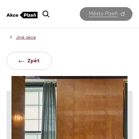
Město Plzeň
Jiné akce
Zpět