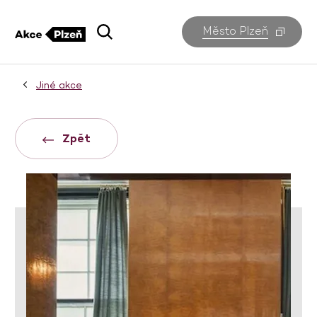
Město Plzeň
Jiné akce
Zpět