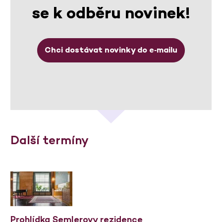
se k odběru novinek!
Chci dostávat novinky do e‑mailu
Další termíny
Prohlídka Semlerovy rezidence