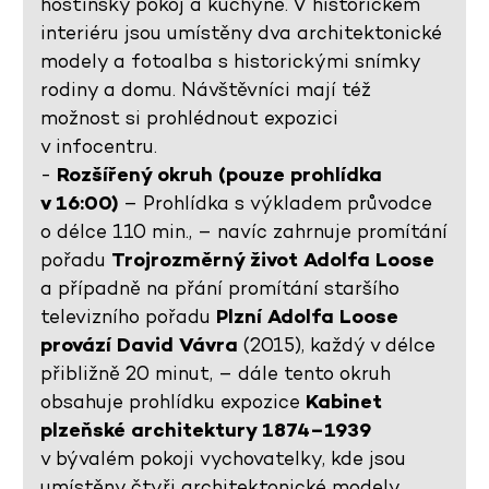
hostinský pokoj a kuchyně. V historickém
interiéru jsou umístěny dva architektonické
modely a fotoalba s historickými snímky
rodiny a domu. Návštěvníci mají též
možnost si prohlédnout expozici
v infocentru.
-
Rozšířený okruh (pouze prohlídka
v 16:00)
– Prohlídka s výkladem průvodce
o délce 110 min., – navíc zahrnuje promítání
pořadu
Trojrozměrný život Adolfa Loose
a případně na přání promítání staršího
televizního pořadu
Plzní Adolfa Loose
provází David Vávra
(2015), každý v délce
přibližně 20 minut, – dále tento okruh
obsahuje prohlídku expozice
Kabinet
plzeňské architektury 1874–1939
v bývalém pokoji vychovatelky, kde jsou
umístěny čtyři architektonické modely,