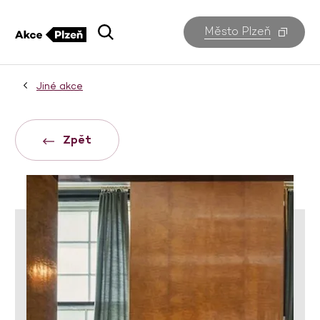
Město Plzeň
Jiné akce
Zpět