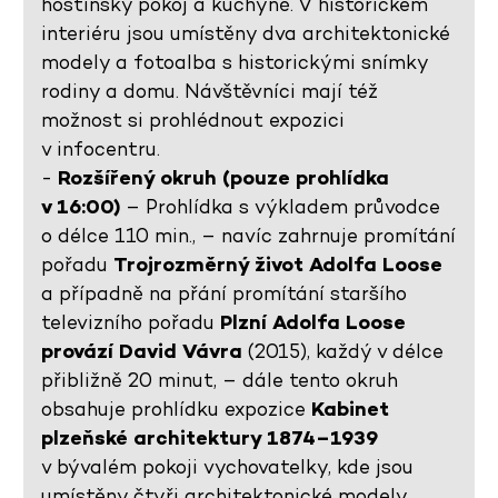
hostinský pokoj a kuchyně. V historickém
interiéru jsou umístěny dva architektonické
modely a fotoalba s historickými snímky
rodiny a domu. Návštěvníci mají též
možnost si prohlédnout expozici
v infocentru.
-
Rozšířený okruh (pouze prohlídka
v 16:00)
– Prohlídka s výkladem průvodce
o délce 110 min., – navíc zahrnuje promítání
pořadu
Trojrozměrný život Adolfa Loose
a případně na přání promítání staršího
televizního pořadu
Plzní Adolfa Loose
provází David Vávra
(2015), každý v délce
přibližně 20 minut, – dále tento okruh
obsahuje prohlídku expozice
Kabinet
plzeňské architektury 1874–1939
v bývalém pokoji vychovatelky, kde jsou
umístěny čtyři architektonické modely,