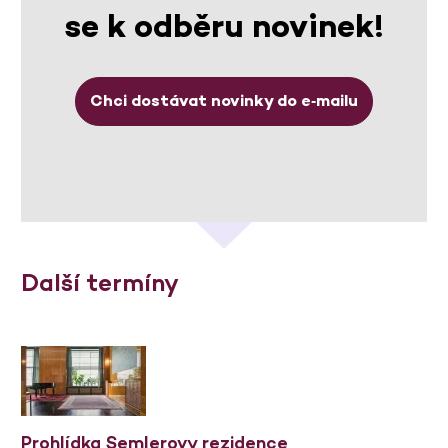
se k odběru novinek!
Chci dostávat novinky do e‑mailu
Další termíny
Prohlídka Semlerovy rezidence