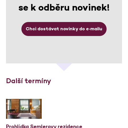
se k odběru novinek!
Chci dostávat novinky do e‑mailu
Další termíny
Prohlídka Semlerovy rezidence