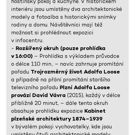
hostinský pokoj a kuchyně. V historickém
interiéru jsou umístěny dva architektonické
modely a fotoalba s historickými snímky
rodiny a domu. Návštěvníci mají též
možnost si prohlédnout expozici
v infocentru.
-
Rozšířený okruh (pouze prohlídka
v 16:00)
– Prohlídka s výkladem průvodce
o délce 110 min., – navíc zahrnuje promítání
pořadu
Trojrozměrný život Adolfa Loose
a případně na přání promítání staršího
televizního pořadu
Plzní Adolfa Loose
provází David Vávra
(2015), každý v délce
přibližně 20 minut, – dále tento okruh
obsahuje prohlídku expozice
Kabinet
plzeňské architektury 1874–1939
v bývalém pokoji vychovatelky, kde jsou
umístěny čtyři architektonické modely,