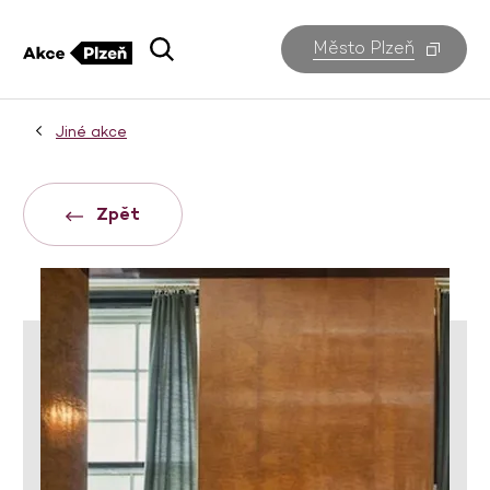
Město Plzeň
Jiné akce
Zpět