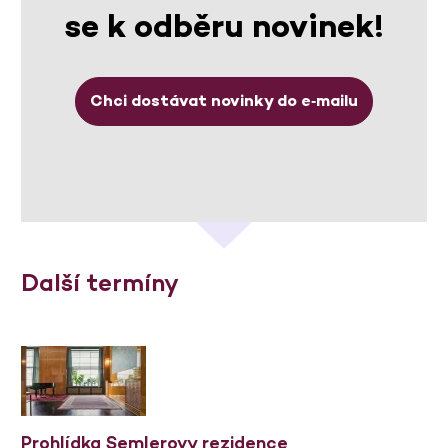
se k odběru novinek!
Chci dostávat novinky do e‑mailu
Další termíny
Prohlídka Semlerovy rezidence