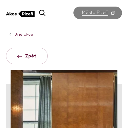
Město Plzeň
Jiné akce
Zpět