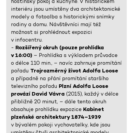
hostinský pokoj a kuchyně. V historickém
interiéru jsou umístěny dva architektonické
modely a fotoalba s historickými snímky
rodiny a domu. Návštěvníci mají též
možnost si prohlédnout expozici
v infocentru.
-
Rozšířený okruh (pouze prohlídka
v 16:00)
– Prohlídka s výkladem průvodce
o délce 110 min., – navíc zahrnuje promítání
pořadu
Trojrozměrný život Adolfa Loose
a případně na přání promítání staršího
televizního pořadu
Plzní Adolfa Loose
provází David Vávra
(2015), každý v délce
přibližně 20 minut, – dále tento okruh
obsahuje prohlídku expozice
Kabinet
plzeňské architektury 1874–1939
v bývalém pokoji vychovatelky, kde jsou
umístěny čtyři architektonické modely,