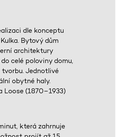
alizaci dle konceptu
h Kulka. Bytový dům
rní architektury
 do celé poloviny domu,
 tvorbu. Jednotlivé
lní obytné haly.
fa Loose (1870–1933)
inut, která zahrnuje
ožnost projít až 15