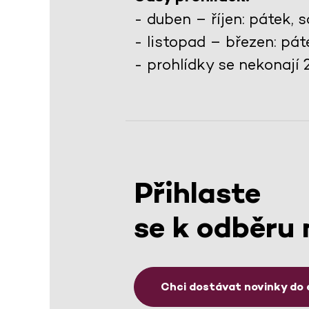
- duben – říjen: pátek,
- listopad – březen: pá
- prohlídky se nekonají 24.
Přihlaste
se k odběru 
Chci dostávat novinky do 