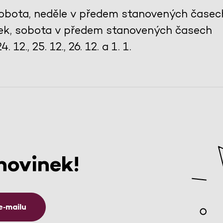
 sobota, neděle v předem stanovených časec
tek, sobota v předem stanovených časech
 12., 25. 12., 26. 12. a 1. 1.
novinek!
e‑mailu