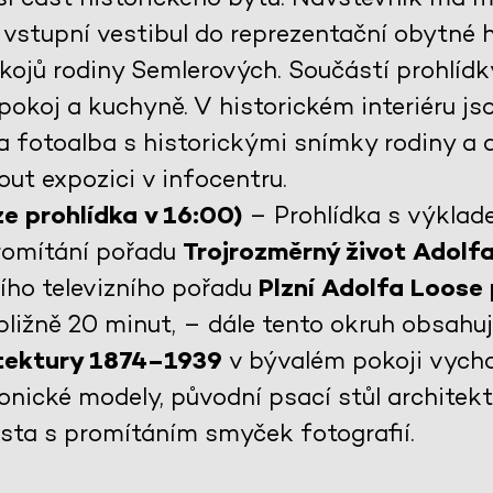
vstupní vestibul do reprezentační obytné ha
kojů rodiny Semlerových. Součástí prohlídky
pokoj a kuchyně. V historickém interiéru j
a fotoalba s historickými snímky rodiny a 
ut expozici v infocentru.
e prohlídka v 16:00)
– Prohlídka s výklad
promítání pořadu
Trojrozměrný život Adolf
šího televizního pořadu
Plzní Adolfa Loose
ibližně 20 minut, – dále tento okruh obsahu
itektury 1874–1939
v bývalém pokoji vycho
onické modely, původní psací stůl architek
ěsta s promítáním smyček fotografií.