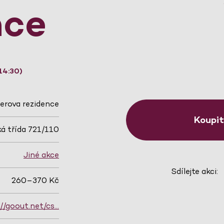
nce
14:30)
erova rezidence
Koupi
á třída 721/110
Jiné akce
Sdílejte akci:
260–370 Kč
://goout.net/cs…