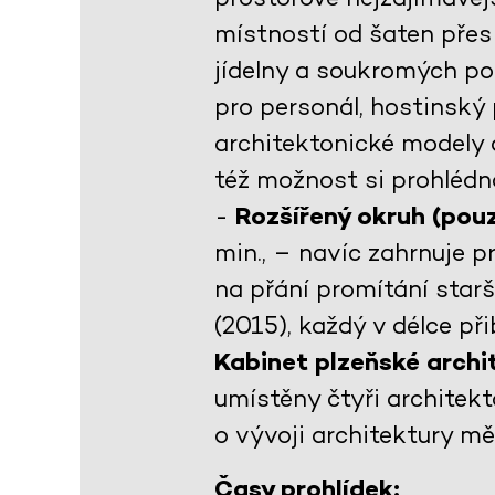
místností od šaten přes 
jídelny a soukromých po
pro personál, hostinský 
architektonické modely 
též možnost si prohlédno
-
Rozšířený okruh (pouz
min., – navíc zahrnuje 
na přání promítání star
(2015), každý v délce př
Kabinet plzeňské arch
umístěny čtyři architekt
o vývoji architektury m
Časy prohlídek: