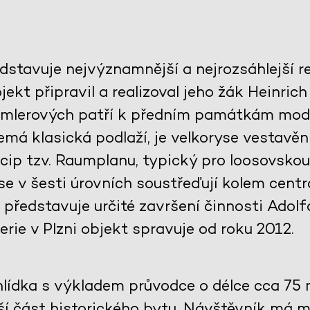
dstavuje nejvýznamnější a nejrozsáhlejší re
jekt připravil a realizoval jeho žák Heinric
emlerových patří k předním památkám mode
emá klasická podlaží, je velkoryse vestavěn
cip tzv. Raumplanu, typický pro loosovskou
e v šesti úrovních soustřeďují kolem centrá
 představuje určité završení činnosti Adol
erie v Plzni objekt spravuje od roku 2012.
lídka s výkladem průvodce o délce cca 75 m
ší část historického bytu. Návštěvník má m