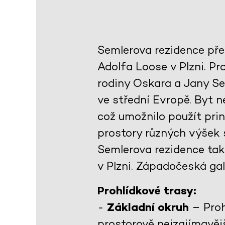
Semlerova rezidence pře
Adolfa Loose v Plzni. Pro
rodiny Oskara a Jany S
ve střední Evropě. Byt n
což umožnilo použít prin
prostory různých výšek s
Semlerova rezidence tak
v Plzni. Západočeská gal
Prohlídkové trasy:
-
Základní okruh
– Proh
prostorově nejzajímavěj