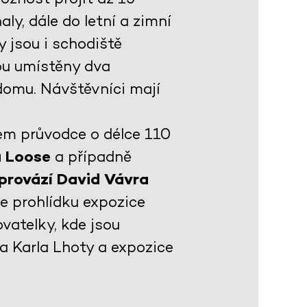
ly, dále do letní a zimní
 jsou i schodiště
sou umístěny dva
domu. Návštěvníci mají
em průvodce o délce 110
a Loose
a případně
 provází David Vávra
je prohlídku expozice
vatelky, kde jsou
ta Karla Lhoty a expozice