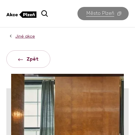
Město Plzeň
Jiné akce
Zpět