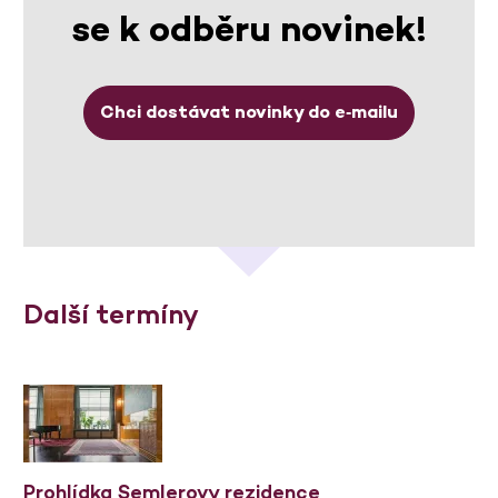
se k odběru novinek!
Chci dostávat novinky do e‑mailu
Další termíny
Prohlídka Semlerovy rezidence