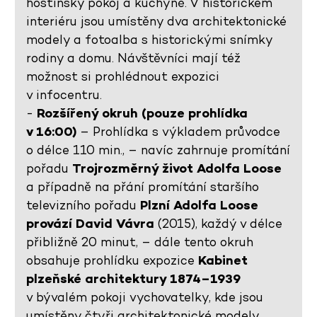
hostinský pokoj a kuchyně. V historickém
interiéru jsou umístěny dva architektonické
modely a fotoalba s historickými snímky
rodiny a domu. Návštěvníci mají též
možnost si prohlédnout expozici
v infocentru.
-
Rozšířený okruh (pouze prohlídka
v 16:00)
– Prohlídka s výkladem průvodce
o délce 110 min., – navíc zahrnuje promítání
pořadu
Trojrozměrný život Adolfa Loose
a případně na přání promítání staršího
televizního pořadu
Plzní Adolfa Loose
provází David Vávra
(2015), každý v délce
přibližně 20 minut, – dále tento okruh
obsahuje prohlídku expozice
Kabinet
plzeňské architektury 1874–1939
v bývalém pokoji vychovatelky, kde jsou
umístěny čtyři architektonické modely,