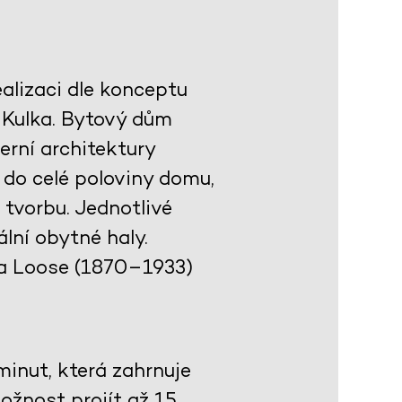
alizaci dle konceptu
h Kulka. Bytový dům
rní architektury
 do celé poloviny domu,
 tvorbu. Jednotlivé
lní obytné haly.
fa Loose (1870–1933)
inut, která zahrnuje
ožnost projít až 15