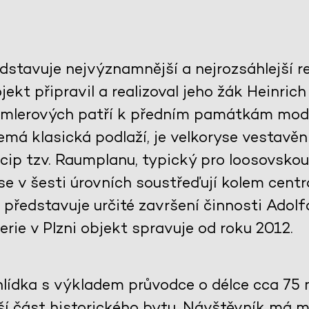
dstavuje nejvýznamnější a nejrozsáhlejší re
jekt připravil a realizoval jeho žák Heinric
emlerových patří k předním památkám mode
emá klasická podlaží, je velkoryse vestavěn
cip tzv. Raumplanu, typický pro loosovskou
e v šesti úrovních soustřeďují kolem centrá
 představuje určité završení činnosti Adol
erie v Plzni objekt spravuje od roku 2012.
lídka s výkladem průvodce o délce cca 75 m
ší část historického bytu. Návštěvník má m