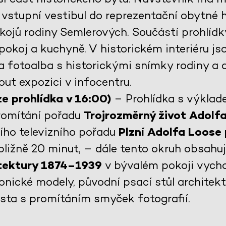
vstupní vestibul do reprezentační obytné ha
kojů rodiny Semlerových. Součástí prohlídky
pokoj a kuchyně. V historickém interiéru j
a fotoalba s historickými snímky rodiny a 
ut expozici v infocentru.
e prohlídka v 16:00)
– Prohlídka s výklad
promítání pořadu
Trojrozměrný život Adolf
šího televizního pořadu
Plzní Adolfa Loose
ibližně 20 minut, – dále tento okruh obsahu
itektury 1874–1939
v bývalém pokoji vycho
onické modely, původní psací stůl architek
ěsta s promítáním smyček fotografií.