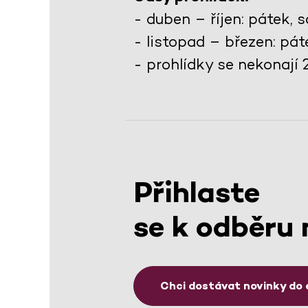
- duben – říjen: pátek,
- listopad – březen: pá
- prohlídky se nekonají 24.
Přihlaste
se k odběru 
Chci dostávat novinky do 