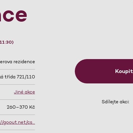
nce
11:30)
erova rezidence
Koupi
á třída 721/110
Jiné akce
Sdílejte akci:
260–370 Kč
://goout.net/cs…