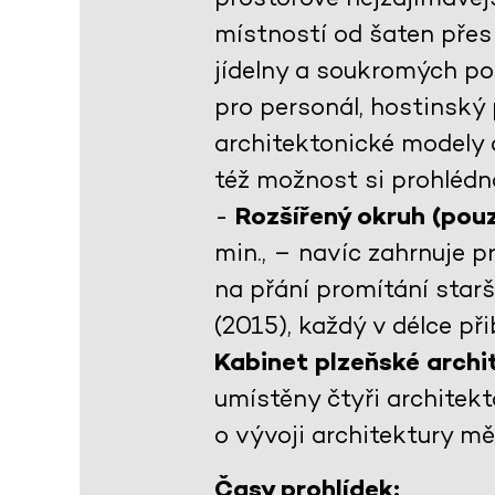
místností od šaten přes 
jídelny a soukromých po
pro personál, hostinský 
architektonické modely 
též možnost si prohlédno
-
Rozšířený okruh (pouz
min., – navíc zahrnuje 
na přání promítání star
(2015), každý v délce př
Kabinet plzeňské arch
umístěny čtyři architekt
o vývoji architektury m
Časy prohlídek: