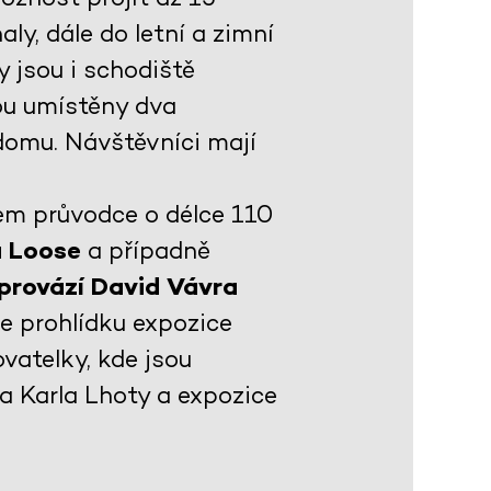
ly, dále do letní a zimní
 jsou i schodiště
sou umístěny dva
domu. Návštěvníci mají
em průvodce o délce 110
a Loose
a případně
 provází David Vávra
je prohlídku expozice
vatelky, kde jsou
ta Karla Lhoty a expozice