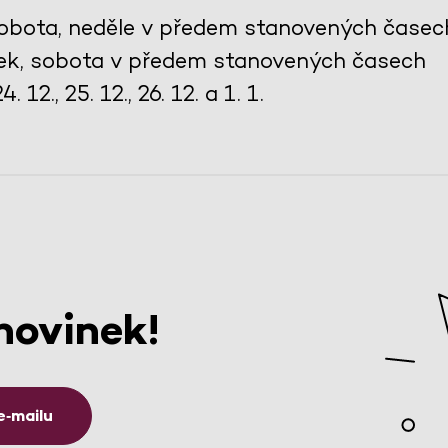
 sobota, neděle v předem stanovených časec
tek, sobota v předem stanovených časech
 12., 25. 12., 26. 12. a 1. 1.
novinek!
e‑mailu