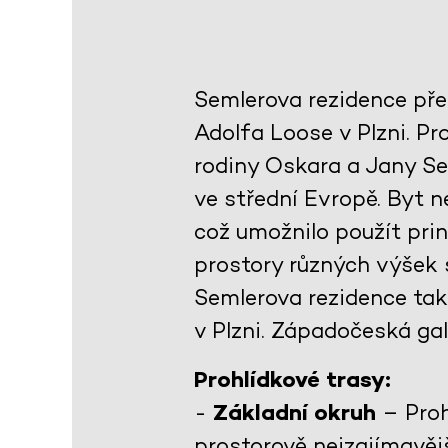
Semlerova rezidence pře
Adolfa Loose v Plzni. Pro
rodiny Oskara a Jany S
ve střední Evropě. Byt n
což umožnilo použít prin
prostory různých výšek s
Semlerova rezidence tak
v Plzni. Západočeská gal
Prohlídkové trasy:
-
Základní okruh
– Proh
prostorově nejzajímavěj