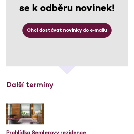
se k odběru novinek!
Chci dostávat novinky do e‑mailu
Další termíny
Prohlídka Semlerovy rezidence