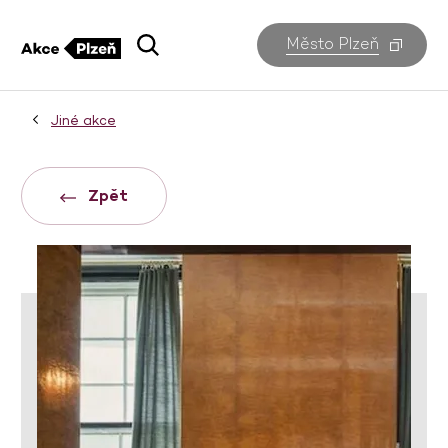
Město Plzeň
Jiné akce
Zpět