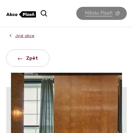
Město Plzeň
Jiné akce
Zpět