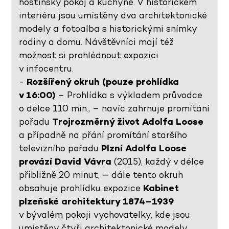
hostinský pokoj a kuchyně. V historickém
interiéru jsou umístěny dva architektonické
modely a fotoalba s historickými snímky
rodiny a domu. Návštěvníci mají též
možnost si prohlédnout expozici
v infocentru.
-
Rozšířený okruh (pouze prohlídka
v 16:00)
– Prohlídka s výkladem průvodce
o délce 110 min., – navíc zahrnuje promítání
pořadu
Trojrozměrný život Adolfa Loose
a případně na přání promítání staršího
televizního pořadu
Plzní Adolfa Loose
provází David Vávra
(2015), každý v délce
přibližně 20 minut, – dále tento okruh
obsahuje prohlídku expozice
Kabinet
plzeňské architektury 1874–1939
v bývalém pokoji vychovatelky, kde jsou
umístěny čtyři architektonické modely,