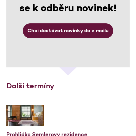
se k odběru novinek!
Chci dostávat novinky do e‑mailu
Další termíny
Prohlídka Semlerovy rezidence