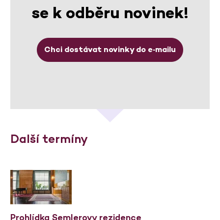
se k odběru novinek!
Chci dostávat novinky do e‑mailu
Další termíny
Prohlídka Semlerovy rezidence