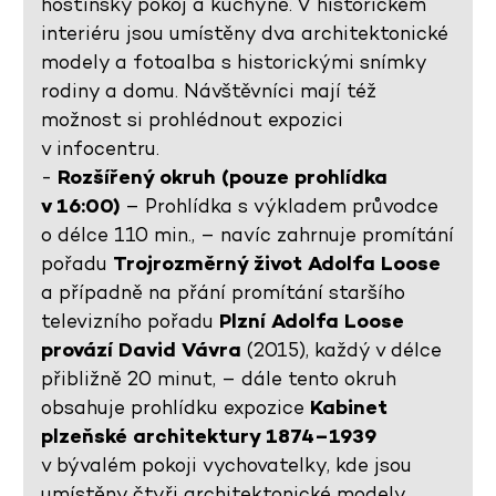
hostinský pokoj a kuchyně. V historickém
interiéru jsou umístěny dva architektonické
modely a fotoalba s historickými snímky
rodiny a domu. Návštěvníci mají též
možnost si prohlédnout expozici
v infocentru.
-
Rozšířený okruh (pouze prohlídka
v 16:00)
– Prohlídka s výkladem průvodce
o délce 110 min., – navíc zahrnuje promítání
pořadu
Trojrozměrný život Adolfa Loose
a případně na přání promítání staršího
televizního pořadu
Plzní Adolfa Loose
provází David Vávra
(2015), každý v délce
přibližně 20 minut, – dále tento okruh
obsahuje prohlídku expozice
Kabinet
plzeňské architektury 1874–1939
v bývalém pokoji vychovatelky, kde jsou
umístěny čtyři architektonické modely,