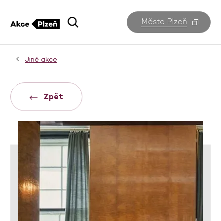
Město Plzeň
Jiné akce
Zpět