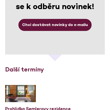
se k odběru novinek!
Chci dostávat novinky do e‑mailu
Další termíny
Prohlídka Semlerovy rezidence