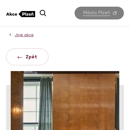
Město Plzeň
Jiné akce
Zpět