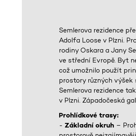
Semlerova rezidence pře
Adolfa Loose v Plzni. Pro
rodiny Oskara a Jany S
ve střední Evropě. Byt n
což umožnilo použít prin
prostory různých výšek s
Semlerova rezidence tak
v Plzni. Západočeská gal
Prohlídkové trasy:
-
Základní okruh
– Proh
prostorově nejzajímavěj