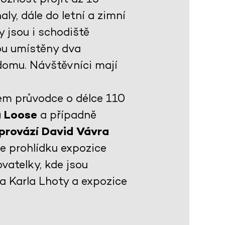
ly, dále do letní a zimní
 jsou i schodiště
sou umístěny dva
domu. Návštěvníci mají
em průvodce o délce 110
a Loose
a případně
 provází David Vávra
je prohlídku expozice
vatelky, kde jsou
ta Karla Lhoty a expozice