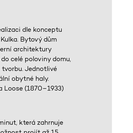
alizaci dle konceptu
h Kulka. Bytový dům
rní architektury
 do celé poloviny domu,
 tvorbu. Jednotlivé
lní obytné haly.
fa Loose (1870–1933)
inut, která zahrnuje
ožnost projít až 15