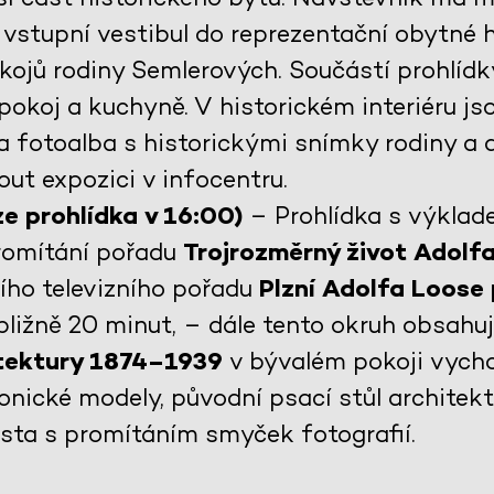
vstupní vestibul do reprezentační obytné ha
kojů rodiny Semlerových. Součástí prohlídky
pokoj a kuchyně. V historickém interiéru j
a fotoalba s historickými snímky rodiny a 
ut expozici v infocentru.
e prohlídka v 16:00)
– Prohlídka s výklad
promítání pořadu
Trojrozměrný život Adolf
šího televizního pořadu
Plzní Adolfa Loose
ibližně 20 minut, – dále tento okruh obsahu
itektury 1874–1939
v bývalém pokoji vycho
onické modely, původní psací stůl architek
ěsta s promítáním smyček fotografií.