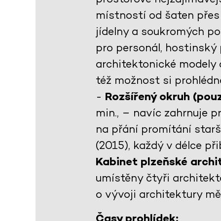
místností od šaten přes 
jídelny a soukromých po
pro personál, hostinský 
architektonické modely 
též možnost si prohlédno
-
Rozšířený okruh (pouz
min., – navíc zahrnuje 
na přání promítání star
(2015), každý v délce př
Kabinet plzeňské arch
umístěny čtyři architekt
o vývoji architektury m
Časy prohlídek: