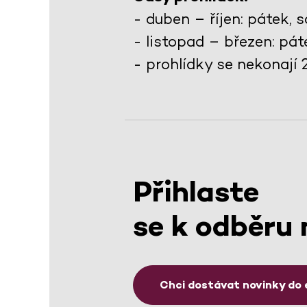
- duben – říjen: pátek,
- listopad – březen: pá
- prohlídky se nekonají 24.
Přihlaste
se k odběru 
Chci dostávat novinky do 