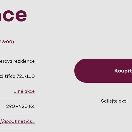
nce
 16:00)
erova rezidence
Koupi
á třída 721/110
Jiné akce
Sdílejte akci:
290–420 Kč
://goout.net/cs…