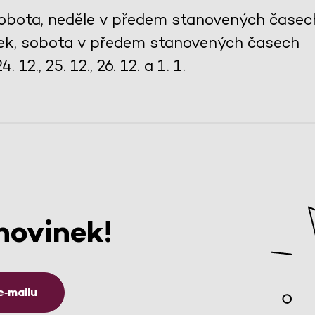
 sobota, neděle v předem stanovených časec
tek, sobota v předem stanovených časech
 12., 25. 12., 26. 12. a 1. 1.
novinek!
e‑mailu