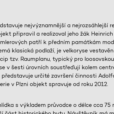
dstavuje nejvýznamnější a nejrozsáhlejší re
jekt připravil a realizoval jeho žák Heinric
emlerových patří k předním památkám mode
emá klasická podlaží, je velkoryse vestavěn
cip tzv. Raumplanu, typický pro loosovskou
e v šesti úrovních soustřeďují kolem centrá
 představuje určité završení činnosti Adol
erie v Plzni objekt spravuje od roku 2012.
lídka s výkladem průvodce o délce cca 75 m
ší část historického bytu. Návštěvník má m