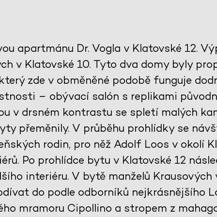
vou apartmánu Dr. Vogla v Klatovské 12. V
h v Klatovské 10. Tyto dva domy byly propo
 který zde v obměněné podobě funguje dodn
tnosti – obývací salón s replikami původ
jsou v drsném kontrastu se spletí malých kan
ty přeměnily. V průběhu prohlídky se návš
ňských rodin, pro něž Adolf Loos v okolí Kl
érů. Po prohlídce bytu v Klatovské 12 násle
šího interiéru. V bytě manželů Krausových
dívat do podle odborníků nejkrásnějšího 
ého mramoru Cipollino a stropem z mahag