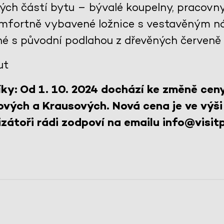
lých částí bytu – bývalé koupelny, pracovn
komfortně vybavené ložnice s vestavěným n
né s původní podlahou z dřevěných červeně
ut
ky: Od 1. 10. 2024 dochází ke změně cen
ových a Krausových. Nová cena je ve výši
zátoři rádi zodpoví na emailu info@visitp