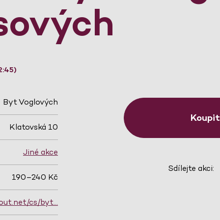
sových
2:45)
Byt Voglových
Koupi
Klatovská 10
Jiné akce
Sdílejte akci:
190–240 Kč
out.net/cs/byt…