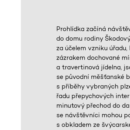
Prohlídka začíná návště
do domu rodiny Škodovýc
za účelem vzniku úřadu,
zázrakem dochované mís
a travertinová jídelna, 
se původní měšťanské by
s příběhy vybraných plze
řadu přepychových interi
minutový přechod do dal
se návštěvníci mohou po
s obkladem ze švýcarsk