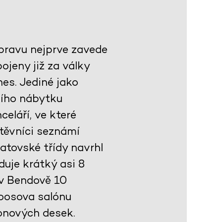
ýpravu nejprve zavede
jeny již za války
es. Jediné jako
ního nábytku
celáří, ve které
těvníci seznámí
atovské třídy navrhl
duje krátký asi 8
 v Bendově 10
Loosova salónu
onových desek.