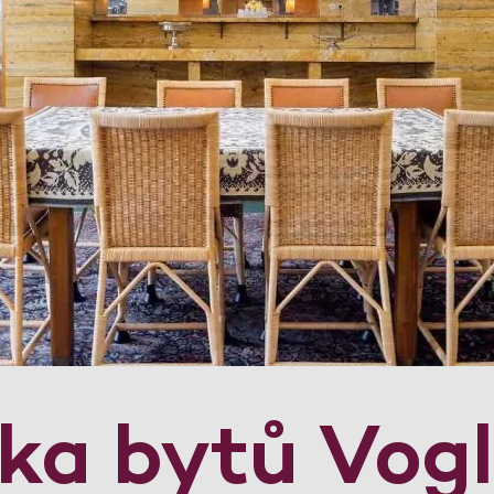
dka bytů Vog