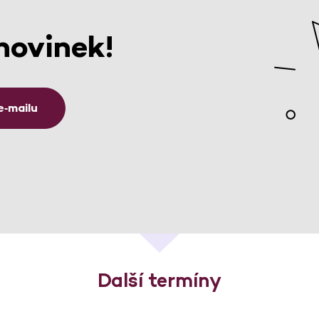
novinek!
e‑mailu
Další termíny