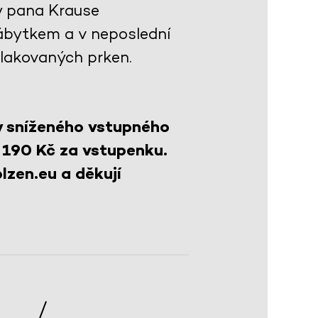
y pana Krause
ábytkem a v neposlední
 lakovaných prken.
y sníženého vstupného
 190 Kč za vstupenku.
lzen.eu a děkují