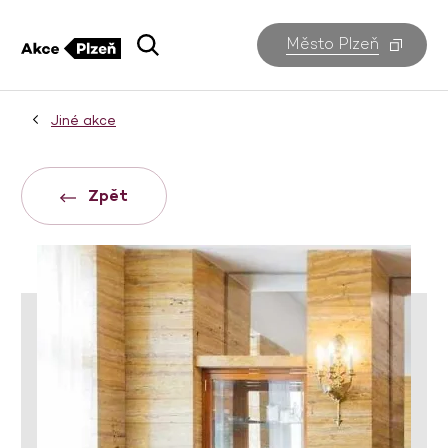
Město Plzeň
Jiné akce
Zpět