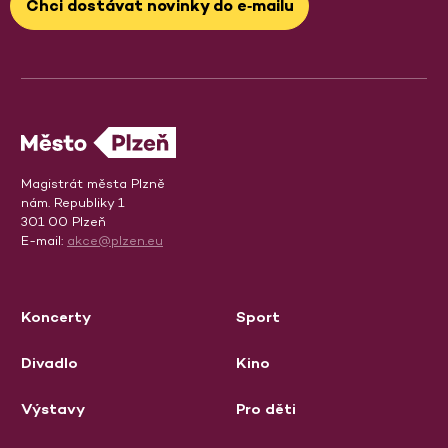
Chci dostávat novinky do e‑mailu
Magistrát města Plzně
nám. Republiky 1
301 00 Plzeň
E-mail:
akce@plzen.eu
Koncerty
Sport
Divadlo
Kino
Výstavy
Pro děti